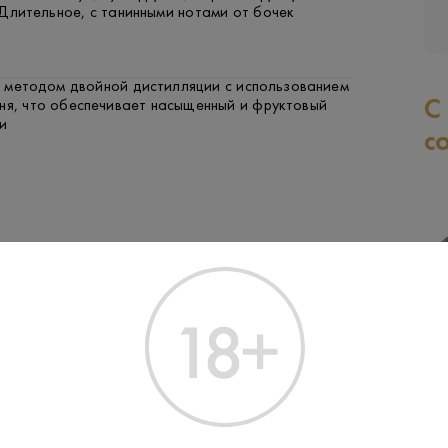
Длительное, с танинными нотами от бочек
 методом двойной дистилляции с использованием
С
ня, что обеспечивает насыщенный и фруктовый
и
с
ФРУКТЫ И ЯГОДЫ
РЫБА
ЯГНЕНОК