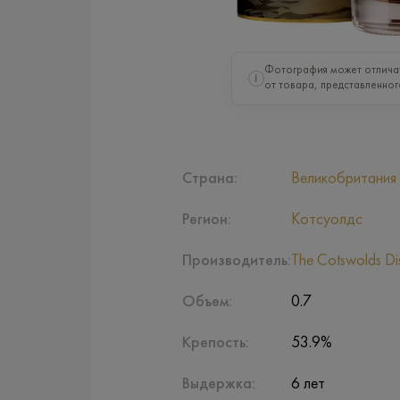
Фотография может отлича
i
от товара, представленног
Страна:
Великобритания
Регион:
Котсуолдс
Производитель:
The Cotswolds Dist
Объем:
0.7
Крепость:
53.9%
Выдержка:
6 лет