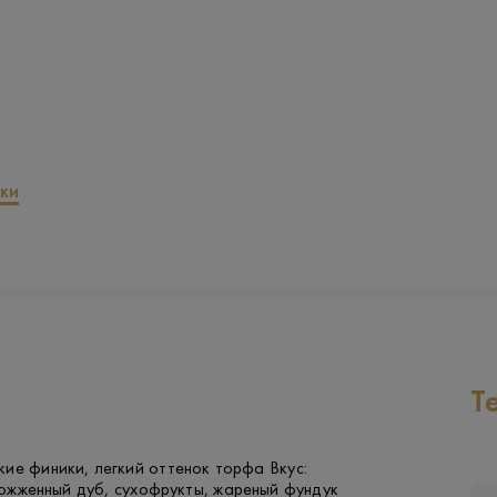
ки
Т
ие финики, легкий оттенок торфа Вкус:
ожженный дуб, сухофрукты, жареный фундук