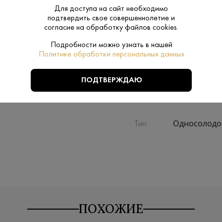
Для доступа на сайт необходимо
подтвердить свое совершеннолетие и
Производитель:
The Cotswolds 
согласие на обработку файлов cookies.
0.7 L
Подробности можно узнать в нашей
Объем:
Политике обработки персональных данных
Котсуолдс
Регион:
ПОДТВЕРЖДАЮ
Ячменный с
Сырье:
Односолод
Тип:
ПОХОЖИЕ