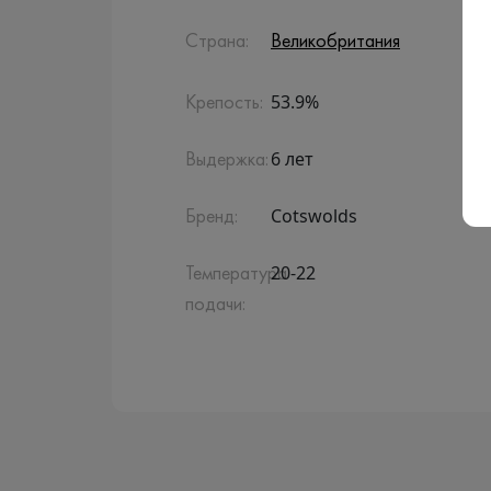
Страна:
Великобритания
53.9%
Крепость:
6 лет
Выдержка:
Cotswolds
Бренд:
20-22
Температура
подачи: