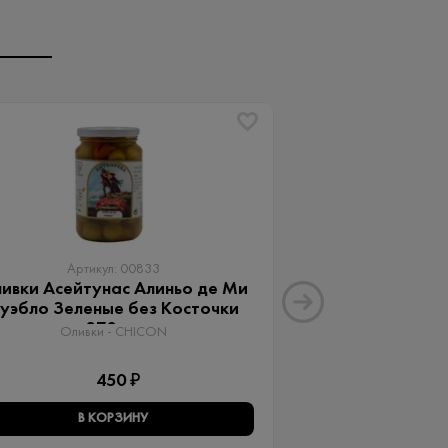
Артикул: 00833
Артику
ивки Асейтунас Алиньо де Ми
Оливки Ассор
уэбло Зеленые без Косточки
Aceitunas G
370 мл
Оливки 
Оливки - CHICON
3
450 ₽
В КОРЗИНУ
В КО