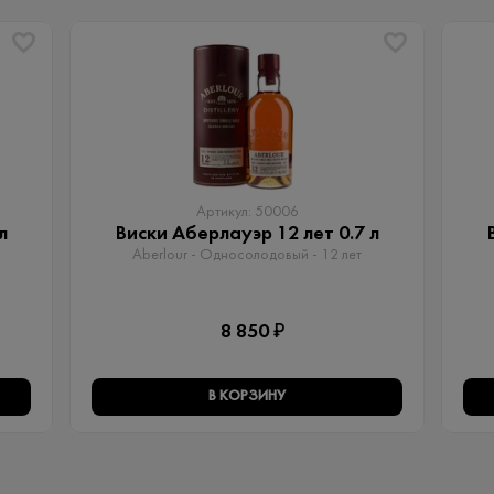
Артикул: 50006
л
Виски Аберлауэр 12 лет 0.7 л
Aberlour - Односолодовый​ - 12 лет
8 850 ₽
В КОРЗИНУ