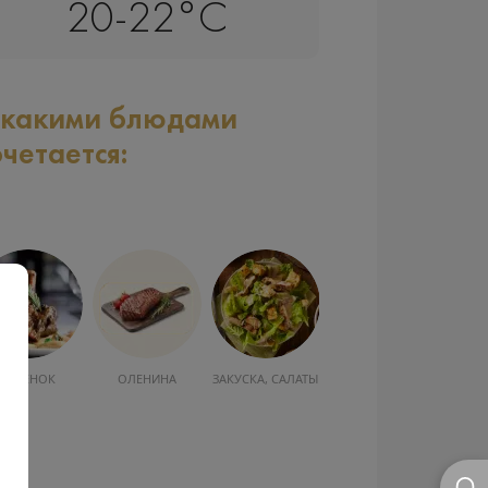
20-22°C
 какими блюдами
очетается:
ОЛЕНИНА
ЗАКУСКА, САЛАТЫ
МОРЕПРОДУКТЫ
ОВОЩИ
Ш