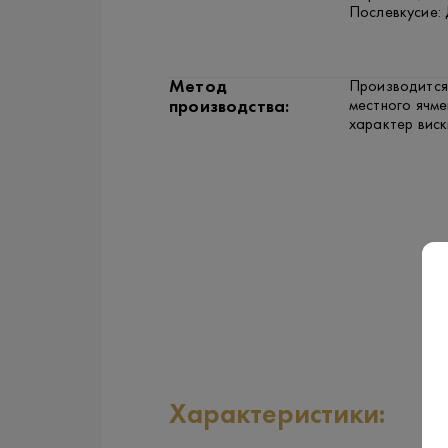
Послевкусие: 
Метод
Производится
местного ячме
производства:
характер виск
Характеристики: