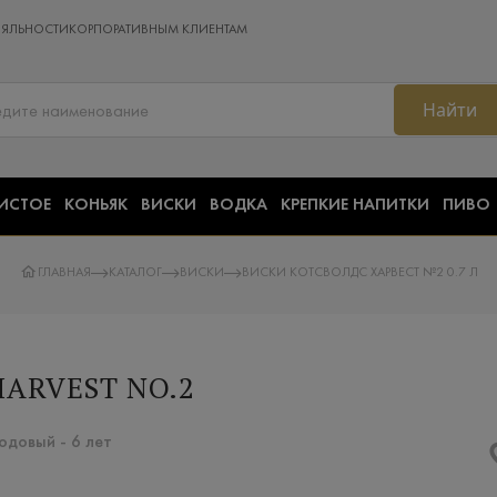
ОЯЛЬНОСТИ
КОРПОРАТИВНЫМ КЛИЕНТАМ
Найти
ИСТОЕ
КОНЬЯК
ВИСКИ
ВОДКА
КРЕПКИЕ НАПИТКИ
ПИВО
ГЛАВНАЯ
КАТАЛОГ
ВИСКИ
ВИСКИ КОТСВОЛДС ХАРВЕСТ №2 0.7 Л
ARVEST NO.2
одовый - 6 лет