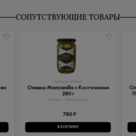
СОПУТСТВУЮЩИЕ ТОВАРЫ
Артикул: 00468
чек
Оливки Manzanilla с Косточками
Ол
280 г
П
Оливки - Мансанилья
780 ₽
В КОРЗИНУ