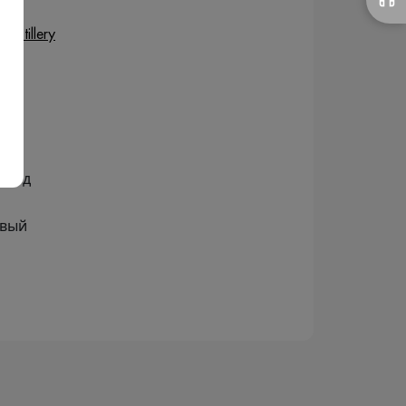
Distillery
олод
овый