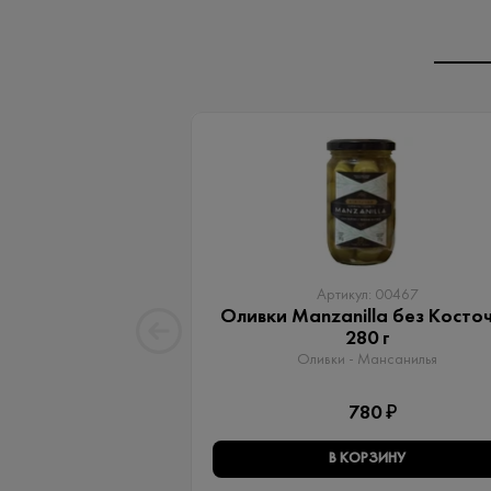
Артикул: 00467
Оливки Manzanilla без Косто
280 г
Оливки - Мансанилья
780 ₽
В КОРЗИНУ