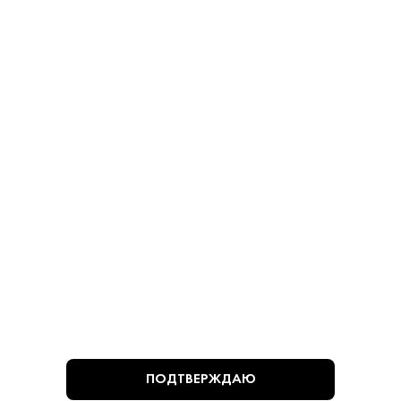
Оливки - Мансанилья
Оливки - Мансанилья
780 ₽
780 ₽
В КОРЗИНУ
В КОРЗИНУ
ВЫ СМОТРЕЛИ
ПОДТВЕРЖДАЮ