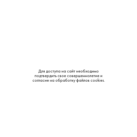
Производитель:
Compass Box
Объем:
0.7
Крепость:
46%
Выдержка:
6 лет
Тип:
Купажированный
Сырье:
Ячменный солод и зерно
Для доступа на сайт необходимо
подтвердить свое совершеннолетие и
согласие на обработку файлов cookies.
Бренд:
Compass Box
Смотреть все характеристики