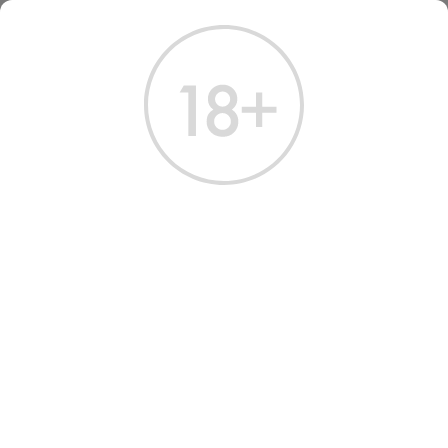
ГЛАВНАЯ
КАТАЛОГ
ВИСКИ
ВИСКИ КОМПАС БОКС ОРЧАРД ХАУС 6ЛЕТ 0,7Л 46%
ВИСКИ COMPASS BOX
ORCHARD HOUSE 6 YEARS
46%
Артикул: 50255 │ Compass Box - Купажированный - 6 лет