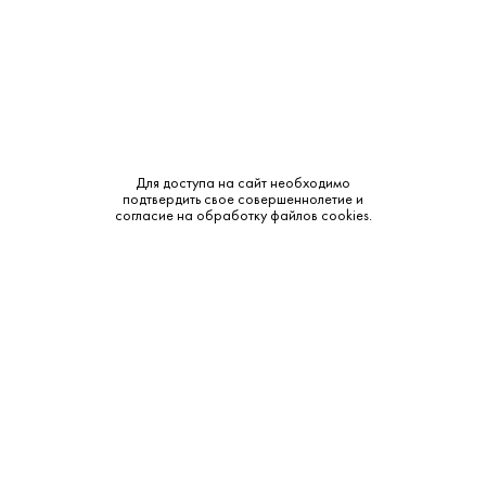
Крепость:
40%
Тип:
Односолодовый
Сырье:
Ячменный солод
Бренд:
Kavalan
Для доступа на сайт необходимо
подтвердить свое совершеннолетие и
согласие на обработку файлов cookies.
Смотреть все характеристики
Описание:
Аромат и вкус:
Аромат: Длительный, с нотами сливочной ириски,
древесины и ванили. ￼ Вкус: Мягкий и многослойный, с