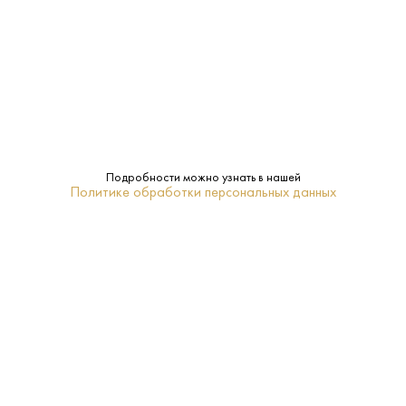
0.7 L
Объем:
40%
Крепость:
Kavalan
Бренд:
Ячменный солод
Сырье:
Подробности можно узнать в нашей
Политике обработки персональных данных
И-Лань
Регион:
18-20
Температура
подачи:
Односолодовый
Тип: