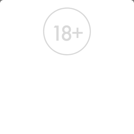
ГЛАВНАЯ
КАТАЛОГ
ВИСКИ
ВИСКИ КАВАЛАН ДИСТИЛЛЕРИ СЕЛЕКТ №1 0.7 Л
ВИСКИ KAVALAN
DISTILLERY SELECT NO.1
Артикул: 50220 │ Kavalan - Односолодовый - Тайвань