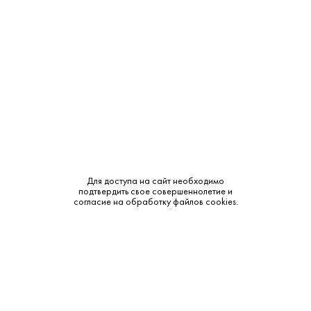
Объем:
1
Крепость:
40%
Тип:
Теннесси
Сырье:
Кукуруза, рожь, ячменный солод
Бренд:
Jack Daniels
Смотреть все характеристики
Для доступа на сайт необходимо
подтвердить свое совершеннолетие и
согласие на обработку файлов cookies.
Объем в мл.
475 ₽
2 410 ₽
В наличии
В наличии
0.05L
0.5L
3 410 ₽
В наличии
0.75L