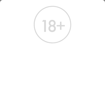
ГЛАВНАЯ
КАТАЛОГ
ВИСКИ
ВИСКИ ДЖЕК ДЭНИЕЛ'С ТЕННЕССИ 1 Л
ВИСКИ JACK DANIEL'S
TENNESSEE
Артикул: 50173 │ Jack Daniels - Теннесси - США