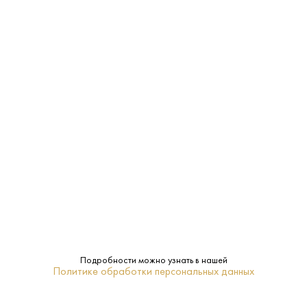
ЯГНЕНОК
ОЛЕНИНА
ЗАКУСКА, САЛАТЫ
МО
Характеристики:
Страна:
США
Производитель:
Jack Daniel Distillery
Подробности можно узнать в нашей
40%
Крепость:
Политике обработки персональных данных