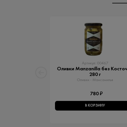
Артикул: 00467
Оливки Manzanilla без Косто
280 г
Оливки - Мансанилья
780 ₽
В КОРЗИНУ