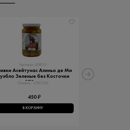
Артикул: 00833
Артику
ивки Асейтунас Алиньо де Ми
Оливки Ассор
уэбло Зеленые без Косточки
Aceitunas G
370 мл
Оливки 
Оливки - CHICON
3
450 ₽
В КОРЗИНУ
В КО