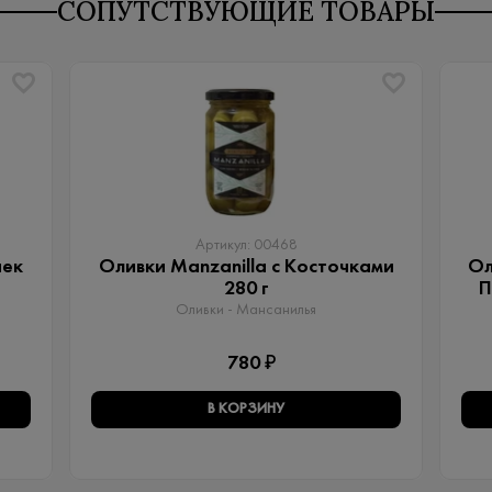
СОПУТСТВУЮЩИЕ ТОВАРЫ
Артикул: 00468
чек
Оливки Manzanilla с Косточками
Ол
280 г
П
Оливки - Мансанилья
780 ₽
В КОРЗИНУ