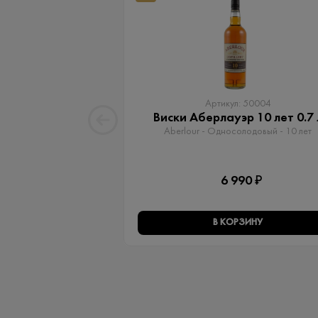
Артикул: 50004
Виски Аберлауэр 10 лет 0.7 
Aberlour - Односолодовый​ - 10 лет
6 990 ₽
В КОРЗИНУ