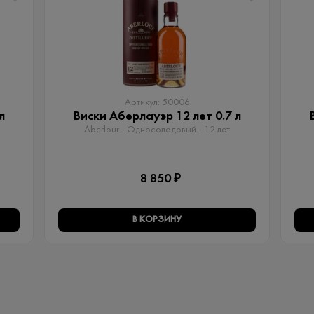
Артикул: 50006
л
Виски Аберлауэр 12 лет 0.7 л
Aberlour - Односолодовый​ - 12 лет
8 850 ₽
В КОРЗИНУ