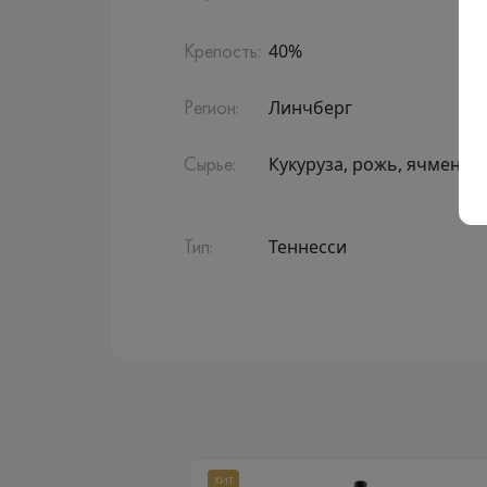
40%
Крепость:
Линчберг
Регион:
Кукуруза, рожь, ячменны
Сырье:
Теннесси
Тип:
ХИТ