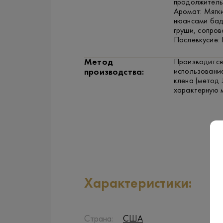
продолжительн
Аромат: Мягки
нюансами бадь
груши, сопро
Послевкусие:
Метод
Производится 
использовани
производства:
клена (метод 
характерную м
Характеристики:
Страна:
США