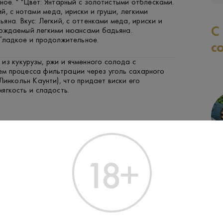
ое. " "Цвет: Янтарный с золотистыми отблесками.
й, с нотами меда, ириски и груши, легкими
яна. Вкус: Легкий, с оттенками меда, ириски и
С
вождаемый легкими нюансами бадьяна.
 Гладкое и продолжительное.
с
из кукурузы, ржи и ячменного солода с
ем процесса фильтрации через уголь сахарного
Линкольн Каунти), что придает виски его
ягкость и сладость.
ГОВЯДИНА
ФРУКТЫ И ЯГОДЫ
РЫБА
Производитель:
Jack Daniel's