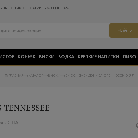
ОЯЛЬНОСТИ
КОРПОРАТИВНЫМ КЛИЕНТАМ
Найти
ИСТОЕ
КОНЬЯК
ВИСКИ
ВОДКА
КРЕПКИЕ НАПИТКИ
ПИВО
ГЛАВНАЯ
КАТАЛОГ
ВИСКИ
ВИСКИ ДЖЕК ДЭНИЕЛ'С ТЕННЕССИ 0.5 Л
S TENNESSEE
сси - США