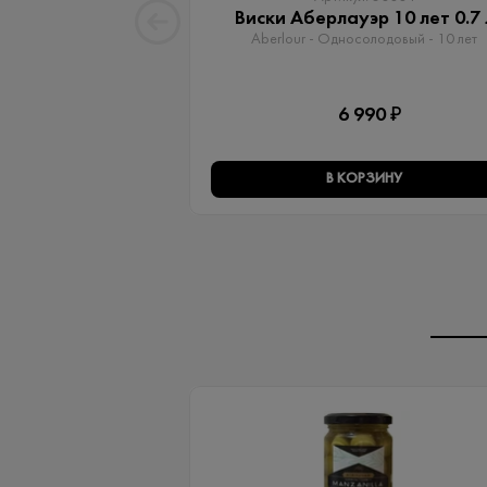
Виски Аберлауэр 10 лет 0.7 
Aberlour - Односолодовый​ - 10 лет
6 990 ₽
В КОРЗИНУ