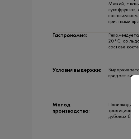
Мягкий, с ван
сухофруктов,
послевкусием 
приятными пря
Гастрономия:
Рекомендуется
20 °C, со льд
составе кокте
Условия выдержки:
Выдерживается
придает виски
Метод
Производится
традиционных
производства:
дубовых бочк