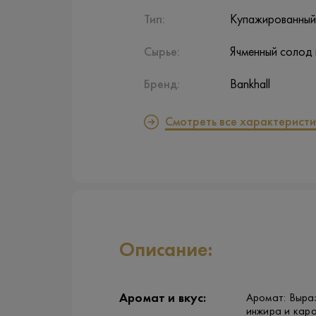
Тип:
Купажированный
Сырье:
Ячменный солод 
Бренд:
Bankhall
Смотреть все характеристи
Описание:
Аромат и вкус:
Аромат: Выраз
инжира и кара