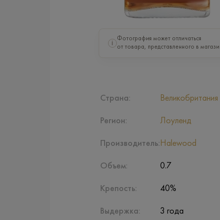
Фотография может отличаться
i
от товара, представленного в магази
Страна:
Великобритания
Регион:
Лоуленд
Производитель:
Halewood
Объем:
0.7
Крепость:
40%
Выдержка:
3 года