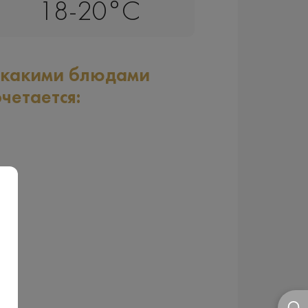
18-20°C
 какими блюдами
очетается: