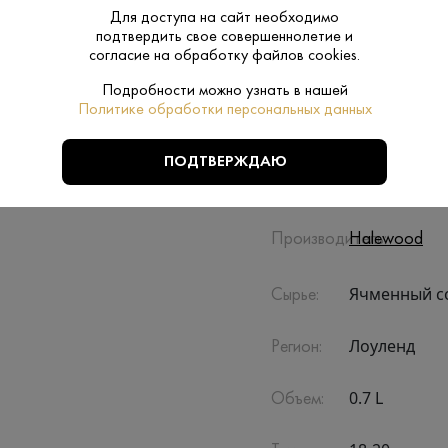
Для доступа на сайт необходимо
wood Wines & Spirits, производитель виски
подтвердить свое совершеннолетие и
вляется крупнейшим независимым производителем и
согласие на обработку файлов cookies.
ом алкогольной продукции в Великобритании.
емью заводами по выпуску виски и джина, а
Подробности можно узнать в нашей
крафтовыми пивоварнями в Англии, Шотландии,
Политике обработки персональных данных
эльсе.,
ПОДТВЕРЖДАЮ
Производитель:
Halewood
Ячменный со
Сырье:
Лоуленд
Регион:
0.7 L
Объем: