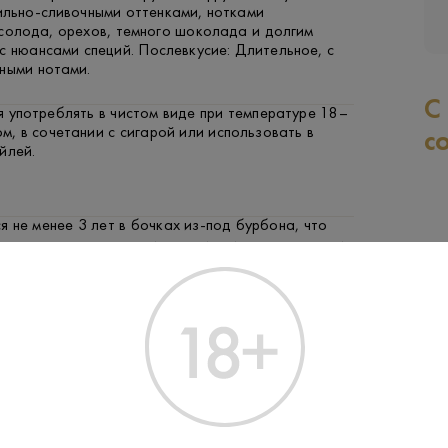
ильно-сливочными оттенками, нотками
 солода, орехов, темного шоколада и долгим
с нюансами специй. Послевкусие: Длительное, с
ными нотами.
С
 употреблять в чистом виде при температуре 18–
ом, в сочетании с сигарой или использовать в
с
йлей.
 не менее 3 лет в бочках из-под бурбона, что
 его характерные ванильные и сливочные оттенки.,
 из ячменного солода с использованием
 методов дистилляции и последующей выдержки в
ах.