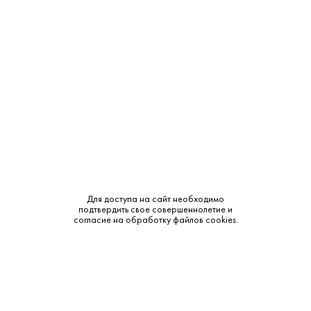
Крепость:
43%
Тип:
Солодовый
Сырье:
Ячменный солод
Бренд:
Bellevoye
Смотреть все характеристики
Для доступа на сайт необходимо
подтвердить свое совершеннолетие и
согласие на обработку файлов cookies.
Описание:
Аромат и вкус:
Аромат: Насыщенный, с нотами торфа, дыма, пряностей и
тонкими оттенками дуба. Вкус: Богатый и гармоничный, с