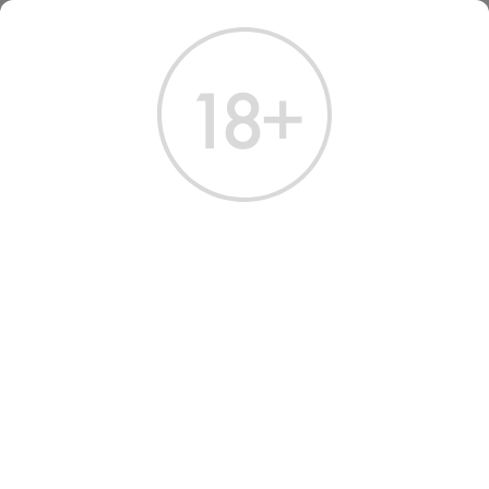
ГЛАВНАЯ
КАТАЛОГ
ВИСКИ
ВИСКИ БЕЛЬВУА ЭДИСЬОН ТУРБЭ 0.7 Л
ВИСКИ BELLEVOYE EDITION
TOURBÉ
Артикул: 50052 │ Bellevoye - Солодовый - Франция