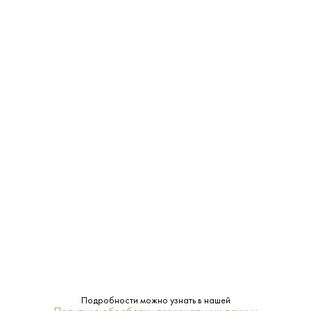
С какими блюдами
сочетается:
ЗАКУСКА, САЛАТЫ
МЯГКИЙ СЫР
ДЕСЕРТЫ, ВЫПЕЧКА
Характеристики:
Страна:
Франция
Подробности можно узнать в нашей
Производитель:
Les Bienheureux