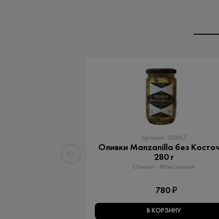
Артикул: 00467
Оливки Manzanilla без Косто
280 г
Оливки - Мансанилья
780 ₽
В КОРЗИНУ