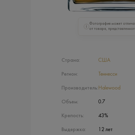
Фотография может отлича
i
от товара, представленног
Страна:
США
Регион:
Теннесси
Производитель:
Halewood
Объем:
0.7
Крепость:
43%
Выдержка:
12 лет