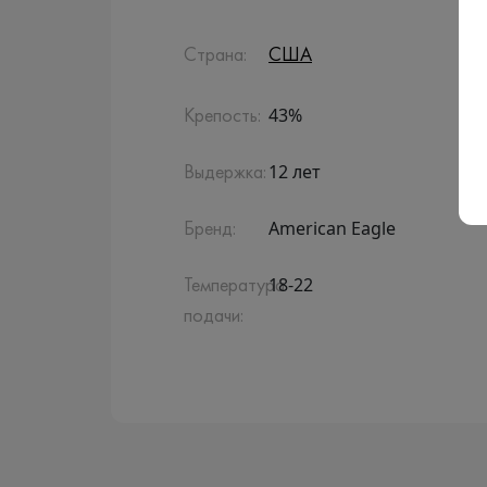
Страна:
США
43%
Крепость:
12 лет
Выдержка:
American Eagle
Бренд:
18-22
Температура
подачи: