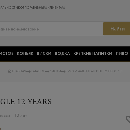
ОЯЛЬНОСТИ
КОРПОРАТИВНЫМ КЛИЕНТАМ
Найти
ИСТОЕ
КОНЬЯК
ВИСКИ
ВОДКА
КРЕПКИЕ НАПИТКИ
ПИВО
ГЛАВНАЯ
КАТАЛОГ
ВИСКИ
ВИСКИ АМЕРИКАН ИГЛ 12 ЛЕТ 0.7 Л
GLE 12 YEARS
есси - 12 лет