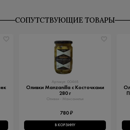
СОПУТСТВУЮЩИЕ ТОВАРЫ
Артикул: 00468
чек
Оливки Manzanilla с Косточками
Ол
280 г
П
Оливки - Мансанилья
780 ₽
В КОРЗИНУ