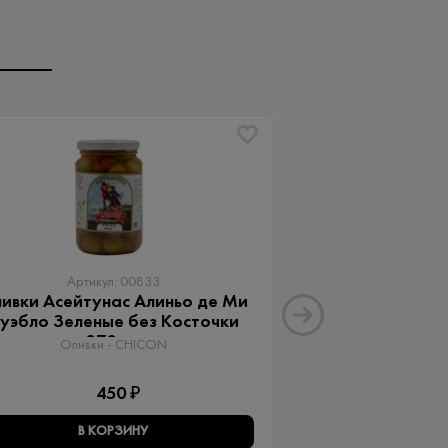
Артикул: 00833
Артику
ивки Асейтунас Алиньо де Ми
Оливки Ассор
уэбло Зеленые без Косточки
Aceitunas G
370 мл
Оливки 
Оливки - CHICON
3
450 ₽
В КОРЗИНУ
В КО