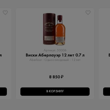
Артикул: 50006
л
Виски Аберлауэр 12 лет 0.7 л
Aberlour - Односолодовый​ - 12 лет
8 850 ₽
В КОРЗИНУ