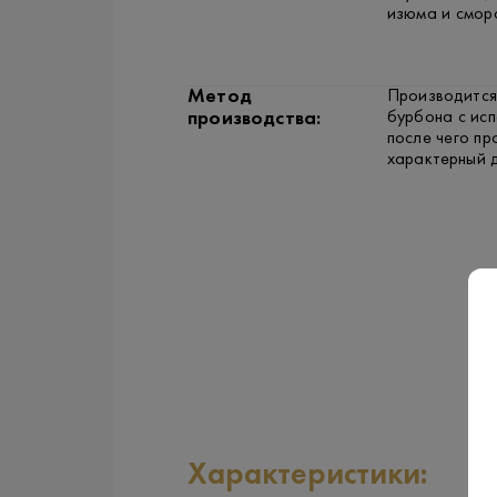
изюма и смор
Метод
Производится
бурбона с исп
производства:
после чего пр
характерный д
Характеристики: