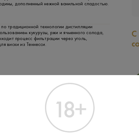
одины, дополненный нежной ванильной сладостью.
 по традиционной технологии дистилляции
С
ользованием кукурузы, ржи и ячменного солода,
оходит процесс фильтрации через уголь,
с
ля виски из Теннесси.
ГОВЯДИНА
СЫР
РЫБА
ЗАК