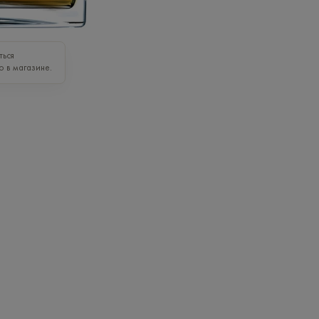
ться
о в магазине.