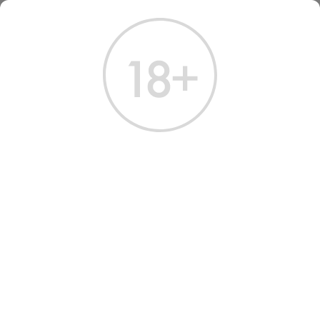
ГЛАВНАЯ
КАТАЛОГ
ШАМПАНСКОЕ И ИГРИСТОЕ
ШАМПАНСКОЕ ДЮВАЛЬ-ЛЕРУА РОЗЕ ПРЕСТИЖ ПРЕМЬЕ КРЮ 2008
ШАМПАНСКОЕ DUVAL-
LEROY ROSE PRESTIGE
PREMIER CRU 2008
Артикул: 40489 │ Франция - Сухое - Розовое