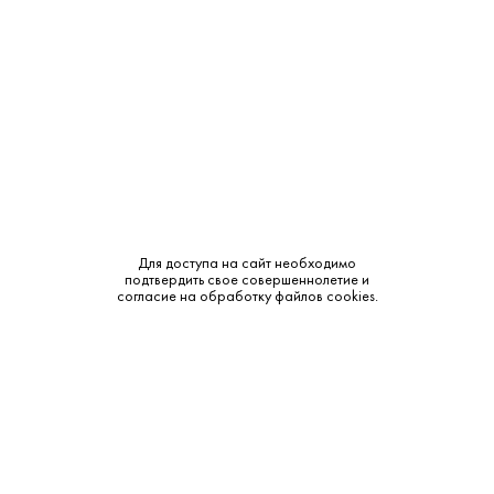
Производитель:
Champagne Duval-Leroy
Объем:
0.375
Крепость:
12%
Тип:
Розовое
Бренд:
Duval-Leroy
Для доступа на сайт необходимо
Сахар:
Сухое
подтвердить свое совершеннолетие и
согласие на обработку файлов cookies.
Смотреть все характеристики
Описание: