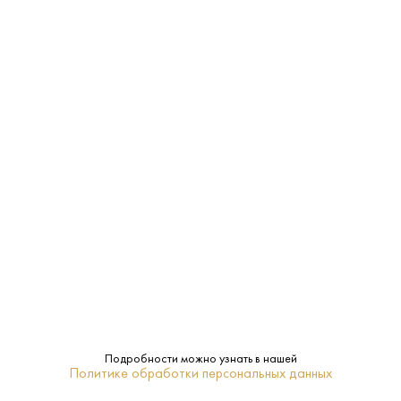
ЗАКУСКА, САЛАТЫ
МОРЕПРОДУКТЫ
САЛЯМИ
Характеристики:
Страна:
Россия
Производитель:
Татспиртпром
Подробности можно узнать в нашей
Политике обработки персональных данных
0.25 L
Объем: