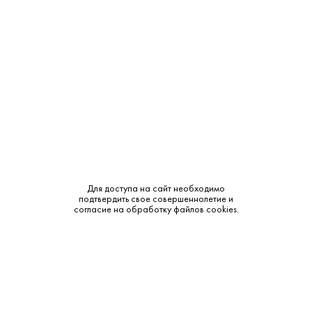
Крепость:
40%
Тип:
Классическая
Сырье:
Зерновая
Бренд:
Tundra
Смотреть все характеристики
Объем в мл.
Для доступа на сайт необходимо
подтвердить свое совершеннолетие и
согласие на обработку файлов cookies.
175 ₽
680 ₽
В наличии
В наличии
0.05L
0.5L
990 ₽
Под заказ
1L