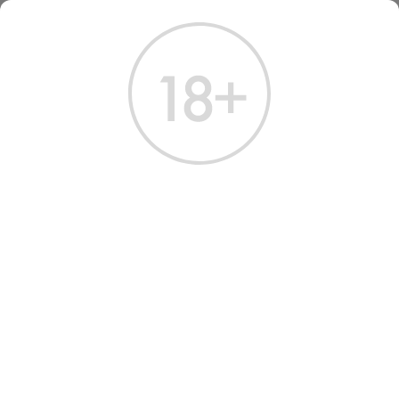
ГЛАВНАЯ
КАТАЛОГ
ВОДКА
ВОДКА ТУНДРА АУТЕНТИК КРАЙНЕГО СЕВЕРА 0.25 Л
ВОДКА ТУНДРА АУТЕНТИК
КРАЙНЕГО СЕВЕРА 0.25 Л
Артикул: 10503 │ Россия - Tundra - Зерновая - 40%