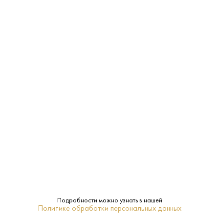
ЗАКУСКА, САЛАТЫ
МОРЕПРОДУКТЫ
САЛЯМИ
Характеристики:
Страна:
Россия
Производитель:
Татспиртпром
0.25 L
Объем:
38%
Подробности можно узнать в нашей
Крепость:
Политике обработки персональных данных