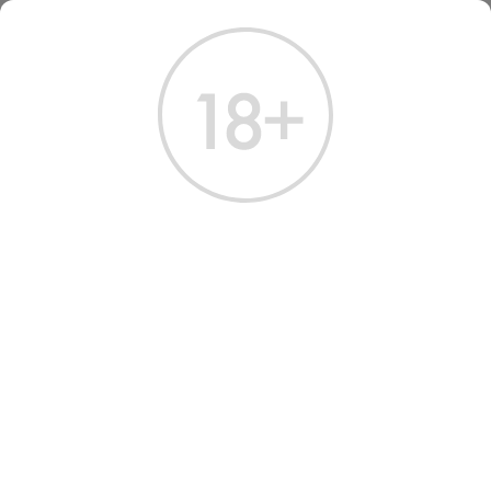
ГЛАВНАЯ
КАТАЛОГ
ВОДКА
ВОДКА РУССКАЯ ВАЛЮТА 0.25 Л
ВОДКА РУССКАЯ ВАЛЮТА
0.25 Л
Артикул: 10425 │ Россия - Русская Валюта - Зерновая - 38%