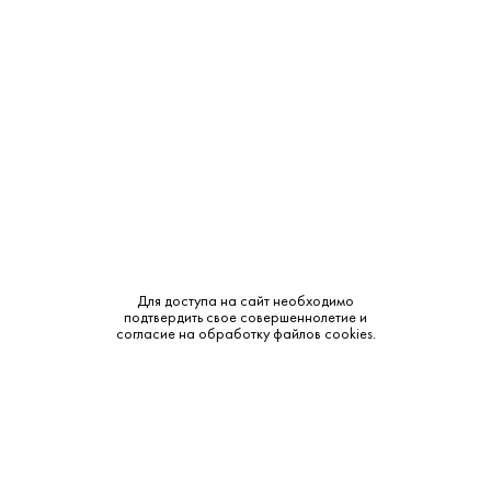
Объем:
0.25
Крепость:
38%
Тип:
Классическая
Сырье:
Зерновая
Бренд:
Русская Валюта
Смотреть все характеристики
Для доступа на сайт необходимо
подтвердить свое совершеннолетие и
согласие на обработку файлов cookies.
Описание:
Аромат и вкус: