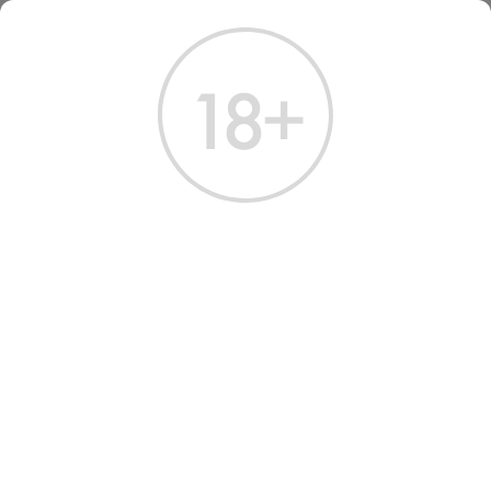
ГЛАВНАЯ
КАТАЛОГ
ВОДКА
ВОДКА ЧАЙКОВСКИЙ (ТУБА) 0,7 Л
ВОДКА ЧАЙКОВСКИЙ
(ТУБА) 0,7 Л
Артикул: 10608 │ Россия - Tchaikovsky - Зерновая смесь - 40%