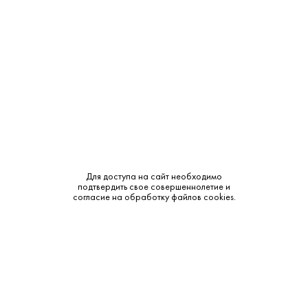
Тип:
Классическая
Сырье:
Зерновая смесь
Бренд:
Tchaikovsky
Смотреть все характеристики
Для доступа на сайт необходимо
подтвердить свое совершеннолетие и
согласие на обработку файлов cookies.
Описание:
Аромат и вкус:
Водка кристально прозрачного цвета с чистым ароматом,
в котором ощущаются минеральные и пшеничные оттенки.
Вкус мягкий, традиционный, с легкой текстурой и тонким
свежим послевкусием.