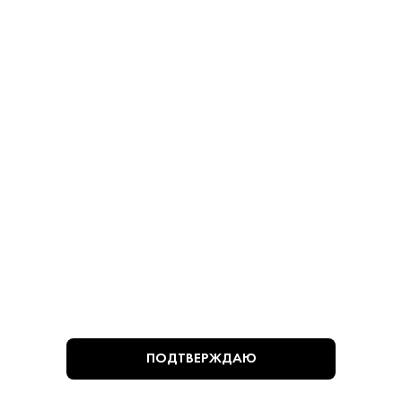
780 ₽
780 ₽
В КОРЗИНУ
В КОРЗИНУ
ВЫ СМОТРЕЛИ
ПОДТВЕРЖДАЮ
Алкогольная продукция, представленная на сайте
https://krepkiystyle.ru/, может быть приобретена только в