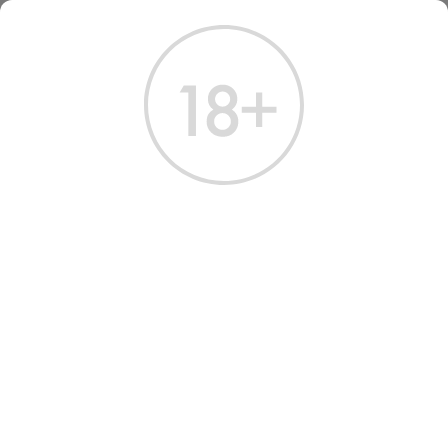
ГЛАВНАЯ
КАТАЛОГ
ВОДКА
ВОДКА НЕФТЬ 0,7 Л
ВОДКА НЕФТЬ 0,7 Л
Артикул: 10345 │ Австрия - Neft - Рожь - 40%