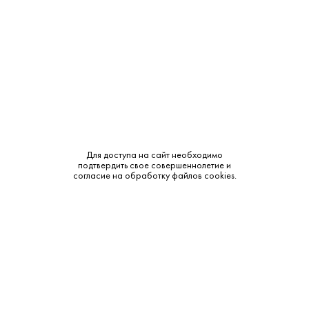
Сырье:
Рожь
Бренд:
Neft
Смотреть все характеристики
Для доступа на сайт необходимо
подтвердить свое совершеннолетие и
Описание:
согласие на обработку файлов cookies.
Аромат и вкус:
Водка «Neft» обладает кристально чистым, прозрачным
цветом. Аромат свежий, с легкими хлебными и ореховыми
нотами. Вкус мягкий, сбалансированный, с длительным
согревающим послевкусием.