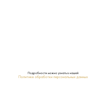
ЗАКУСКА, САЛАТЫ
МОРЕПРОДУКТЫ
САЛЯМИ
Характеристики:
Страна:
Австрия
Производитель:
Freihof
40%
Крепость:
Подробности можно узнать в нашей
Политике обработки персональных данных
0.7 L
Объем:
8-10
Температура
подачи: