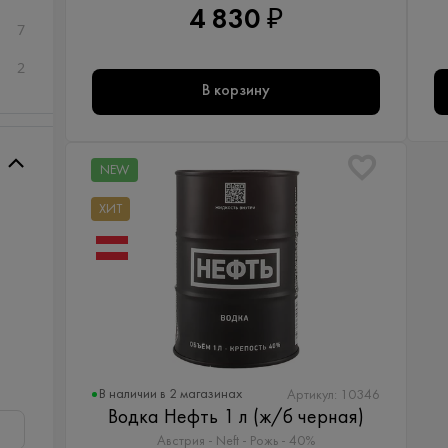
4 830 ₽
7
2
В корзину
NEW
ХИТ
В наличии в 2 магазинах
Артикул: 10346
Водка Нефть 1 л (ж/б черная)
Австрия - Neft - Рожь - 40%