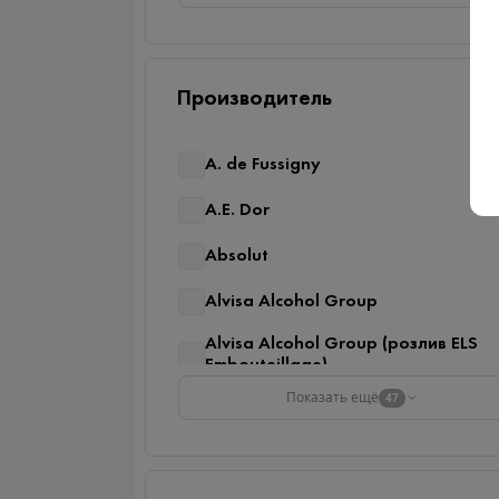
Производитель
A. de Fussigny
A.E. Dor
Absolut
Alvisa Alcohol Group
Alvisa Alcohol Group (розлив ELS
Embouteillage)
Показать ещё
47