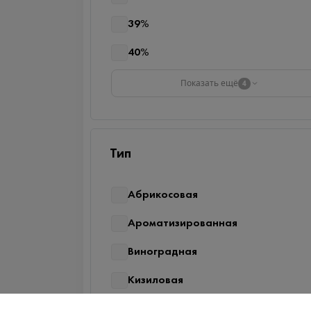
39%
40%
Показать ещё
4
Тип
Абрикосовая
Ароматизированная
Виноградная
Кизиловая
Классическая