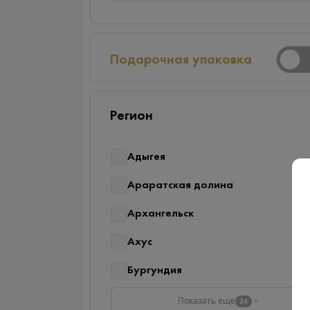
Подарочная упаковка
Регион
Адыгея
Араратская долина
Архангельск
Ахус
Бургундия
Показать ещё
24