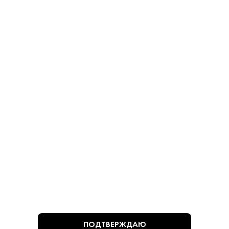
Косточек 280 г
Косточками 280 г
Оливки - Мансанилья
Оливки - Мансанилья
780 ₽
780 ₽
В КОРЗИНУ
В КОРЗИНУ
ВЫ СМОТРЕЛИ
ПОДТВЕРЖДАЮ