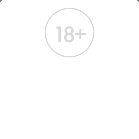
ГЛАВНАЯ
КАТАЛОГ
ВОДКА
ВОДКА МОН БЛАН ПЬЮР ДАЙМОНД 0,7 Л
ВОДКА МОН БЛАН ПЬЮР
ДАЙМОНД 0,7 Л
Артикул: 10316 │ Франция - Mont Blanc - Пшеница - 40%