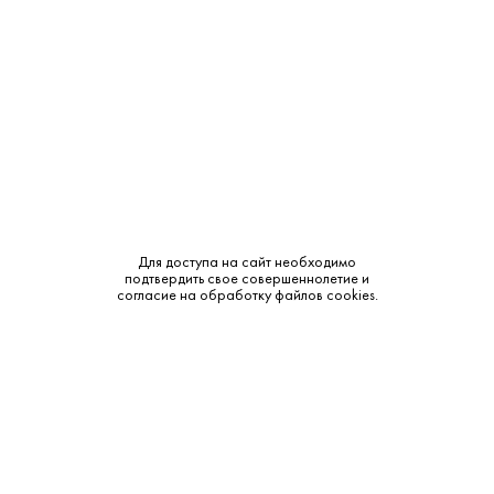
Тип:
Классическая
Сырье:
Пшеница
Бренд:
Mont Blanc
Смотреть все характеристики
Для доступа на сайт необходимо
подтвердить свое совершеннолетие и
согласие на обработку файлов cookies.
Описание:
Аромат и вкус:
Водка «Mont Blanc Pure Diamond» обладает кристально
чистым, прозрачным цветом. Аромат свежий, с нотами
хлебной корочки, пшеницы, ванили и миндаля. Вкус
исключительно мягкий и округлый, с долгим, согревающим