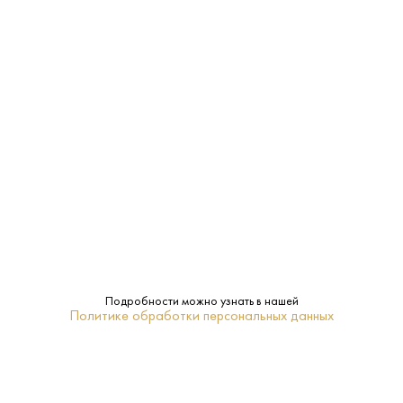
ЗАКУСКА, САЛАТЫ
МОРЕПРОДУКТЫ
САЛЯМИ
Характеристики:
Страна:
Франция
Производитель:
Alvisa Alcohol Group
Подробности можно узнать в нашей
Пшеница
Сырье:
Политике обработки персональных данных
Mont Blanc
Бренд:
Классическая
Тип: