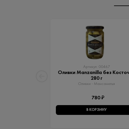
Артикул: 00467
Оливки Manzanilla без Косто
280 г
Оливки - Мансанилья
780 ₽
В КОРЗИНУ