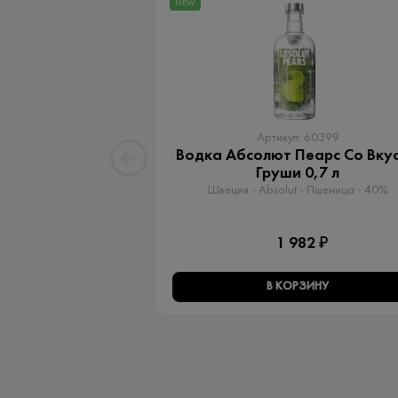
NEW
Артикул: 60399
Водка Абсолют Пеарс Со Вку
Груши 0,7 л
Швеция - Absolut - Пшеница - 40%
1 982 ₽
В КОРЗИНУ