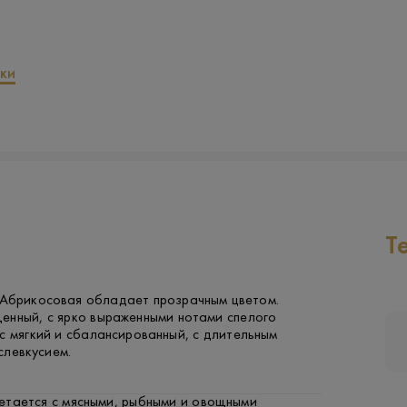
ки
Т
 Абрикосовая обладает прозрачным цветом.
енный, с ярко выраженными нотами спелого
с мягкий и сбалансированный, с длительным
слевкусием.
етается с мясными, рыбными и овощными