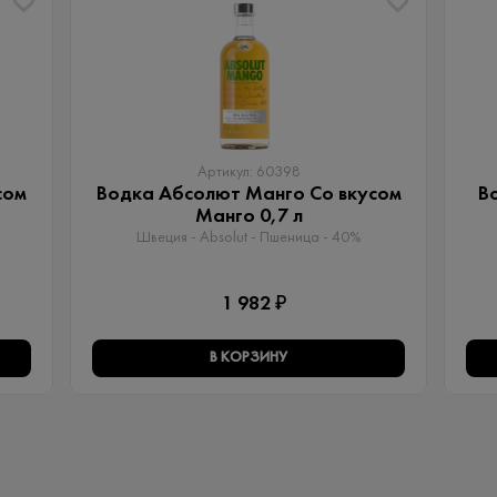
Артикул: 60398
сом
Водка Абсолют Манго Со вкусом
В
Манго 0,7 л
Швеция - Absolut - Пшеница - 40%
1 982 ₽
В КОРЗИНУ