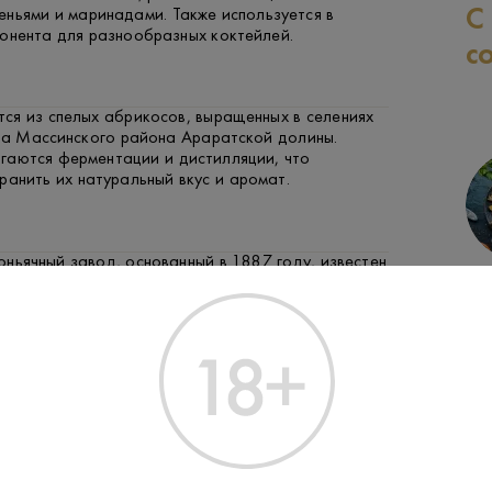
С
ньями и маринадами. Также используется в
понента для разнообразных коктейлей.
с
ся из спелых абрикосов, выращенных в селениях
на Массинского района Араратской долины.
гаются ферментации и дистилляции, что
ранить их натуральный вкус и аромат.
ньячный завод, основанный в 1887 году, известен
СЫР
ФРУКТЫ И ЯГОДЫ
циями производства высококачественных
апитков, сочетая многолетний опыт с
 технологиями.