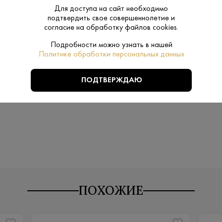
Производитель:
Прошянский к
Для доступа на сайт необходимо
подтвердить свое совершеннолетие и
40%
согласие на обработку файлов cookies.
Крепость:
Подробности можно узнать в нашей
6-9
Температура
Политике обработки персональных данных
подачи:
ПОДТВЕРЖДАЮ
Фруктовая
Тип:
ПОХОЖИЕ