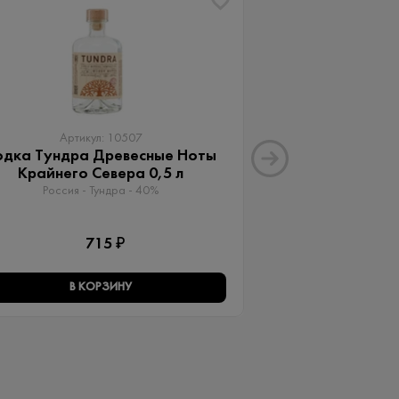
ХИТ
Артикул: 10507
Артику
одка Тундра Древесные Ноты
Водка А + 2
Крайнего Севера 0,5 л
Россия - Vodka A
Россия - Тундра - 40%
1 
715 ₽
В КОРЗИНУ
В КО