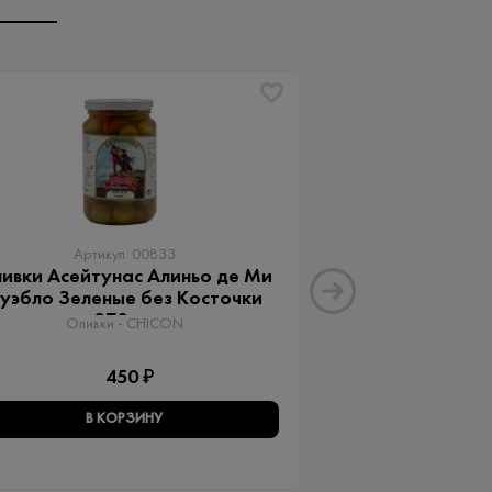
Артикул: 00833
Артику
ивки Асейтунас Алиньо де Ми
Оливки Ассор
уэбло Зеленые без Косточки
Aceitunas G
370 мл
Оливки 
Оливки - CHICON
3
450 ₽
В КОРЗИНУ
В КО