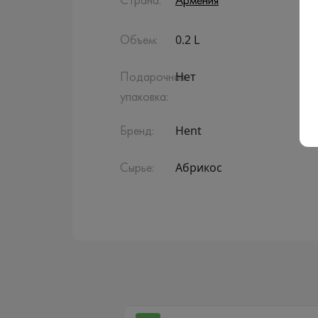
Страна:
Армения
0.2 L
Объем:
Нет
Подарочная
упаковка:
Hent
Бренд:
Абрикос
Сырье: