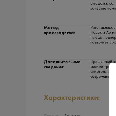
блюдами, соле
качестве ком
Метод
Изготавливает
Нарек и Арги
производства:
Плоды подвер
позволяет сох
Дополнительные
Прошянский ко
своими тради
сведения:
алкогольных н
современными
Характеристики: