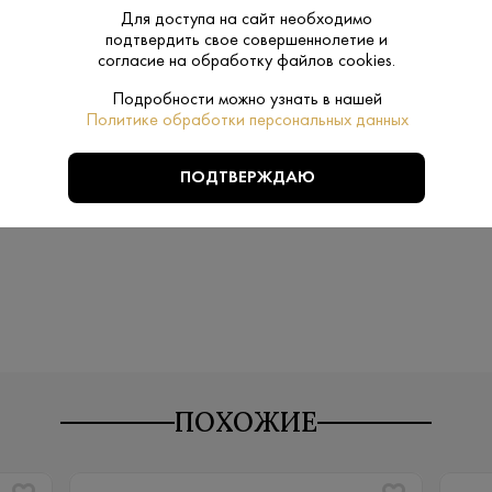
Производитель:
ЛВЗ «Форту
Для доступа на сайт необходимо
подтвердить свое совершеннолетие и
0.5 L
согласие на обработку файлов cookies.
Объем:
Подробности можно узнать в нашей
4-6
Температура
Политике обработки персональных данных
подачи:
ПОДТВЕРЖДАЮ
Kremlin Awa
Бренд:
ПОХОЖИЕ