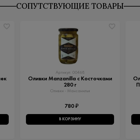
СОПУТСТВУЮЩИЕ ТОВАРЫ
Артикул: 00468
чек
Оливки Manzanilla с Косточками
Ол
280 г
П
Оливки - Мансанилья
780 ₽
В КОРЗИНУ