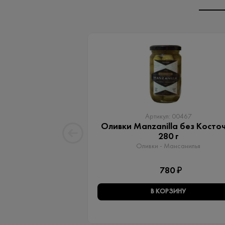
Артикул: 00467
Оливки Manzanilla без Косто
280 г
Оливки - Мансанилья
780 ₽
В КОРЗИНУ