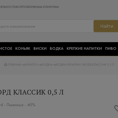
ОЯЛЬНОСТИ
КОРПОРАТИВНЫМ КЛИЕНТАМ
Найти
ИСТОЕ
КОНЬЯК
ВИСКИ
ВОДКА
КРЕПКИЕ НАПИТКИ
ПИВО
ГЛАВНАЯ
КАТАЛОГ
ВОДКА
ВОДКА КРЕМЛИН ЭВОРД КЛАССИК 0,5 Л
РД КЛАССИК 0,5 Л
rd - Пшеница - 40%