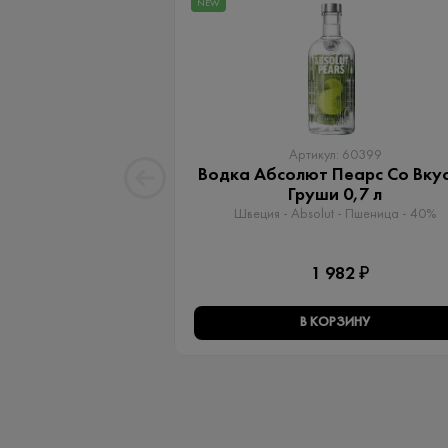
NEW
Артикул: 60399
Водка Абсолют Пеарс Со Вку
Груши 0,7 л
Швеция - Absolut - Пшеница - 40%
1 982 ₽
В КОРЗИНУ