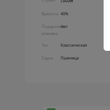
Страна:
Россия
40%
Крепость:
Нет
Подарочная
упаковка:
Классическая
Тип:
Пшеница
Сырье: