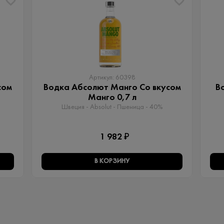
Артикул: 60398
сом
Водка Абсолют Манго Со вкусом
В
Манго 0,7 л
Швеция - Absolut - Пшеница - 40%
1 982 ₽
В КОРЗИНУ