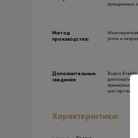
праздничных з
Метод
Многократная
уголь и кварц
производства:
Дополнительные
Водка Kremli
дипломатичес
сведения:
премиальный 
мастерства в
Характеристики: