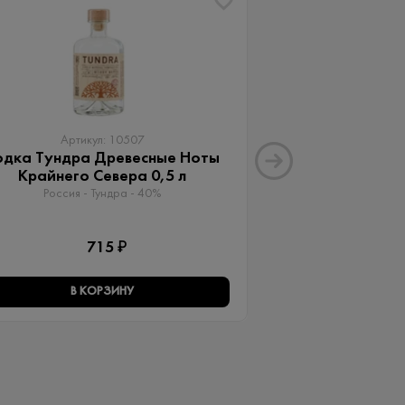
ХИТ
Артикул: 10507
Артику
одка Тундра Древесные Ноты
Водка А + 2
Крайнего Севера 0,5 л
Россия - Vodka A
Россия - Тундра - 40%
1 
715 ₽
В КОРЗИНУ
В КО