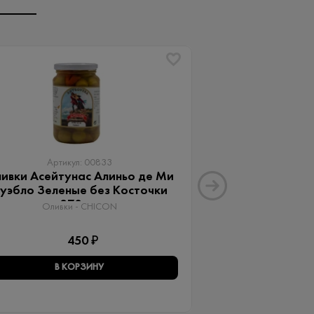
Артикул: 00833
Артику
ивки Асейтунас Алиньо де Ми
Оливки Ассор
уэбло Зеленые без Косточки
Aceitunas G
370 мл
Оливки 
Оливки - CHICON
3
450 ₽
В КОРЗИНУ
В КО