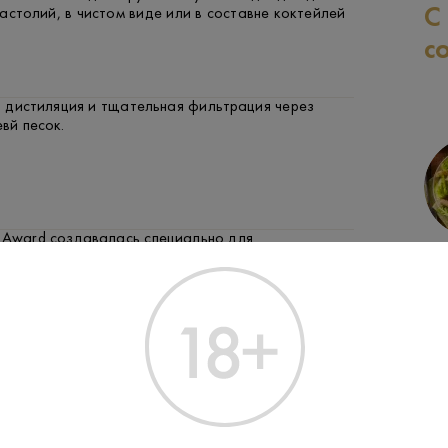
С
астолий, в чистом виде или в составне коктейлей
с
 дистиляция и тщательная фильтрация через
евй песок.
n Award создавалась специально для
СВИНИНА
РЫБА
ЗАК
ких приемов и официальных мероприятий. Это
продукт, подчеркивающий традиции русского
 создании водки