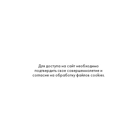
Тип:
Классическая
Сырье:
Пшеница
Бренд:
Майкопская
Смотреть все характеристики
Для доступа на сайт необходимо
подтвердить свое совершеннолетие и
согласие на обработку файлов cookies.
Описание:
Аромат и вкус:
Мягкий, приятный вкус с легким ароматом свежих яблок.