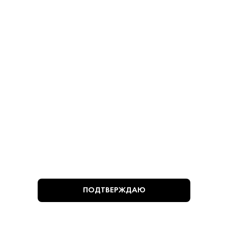
В КОРЗИНУ
В КОРЗИНУ
ВЫ СМОТРЕЛИ
ПОДТВЕРЖДАЮ
Алкогольная продукция, представленная на сайте
https://krepkiystyle.ru/, может быть приобретена только в
одном из магазинов «Крепкий стиль», расположенных в