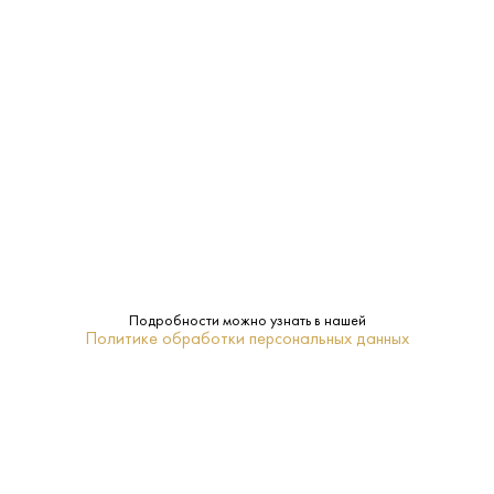
Страна:
Россия
Производитель:
Питейный дом
40%
Крепость:
1 L
Объем:
Адыгея
Регион:
Нет
Подарочная
Подробности можно узнать в нашей
Политике обработки персональных данных
упаковка:
6–8
Температура
подачи:
Классическая
Тип: