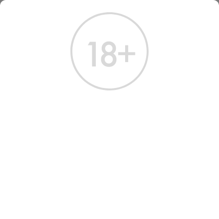
ГЛАВНАЯ
КАТАЛОГ
ВОДКА
ВОДКА МАЙКОПСКАЯ 1 Л
ВОДКА МАЙКОПСКАЯ 1 Л
Артикул: 10291 │ Россия - Майкопская - Пшеница - 40%