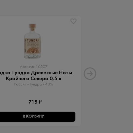
ХИТ
Артикул: 10507
Артику
одка Тундра Древесные Ноты
Водка А + 2
Крайнего Севера 0,5 л
Россия - Vodka A
Россия - Тундра - 40%
1 
715 ₽
В КОРЗИНУ
В КО