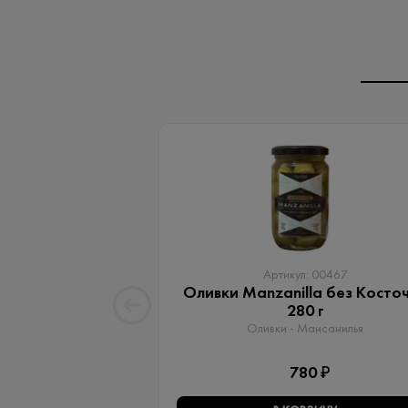
Артикул: 00467
Оливки Manzanilla без Косто
280 г
Оливки - Мансанилья
780 ₽