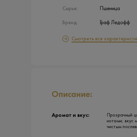
Сырье:
Пшеница
Бренд:
Граф Ледофф
Смотреть все характеристи
Описание:
Аромат и вкус:
Прозрачный ц
нотами; вкус 
чистым послев