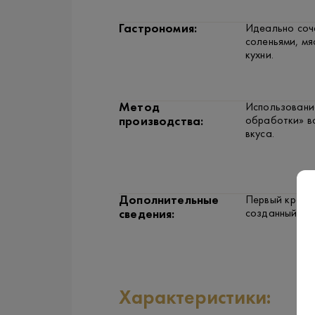
Гастрономия:
Идеально соч
соленьями, м
кухни.
Метод
Использовани
обработки» в
производства:
вкуса.
Дополнительные
Первый крепк
созданный на 
сведения:
Характеристики: