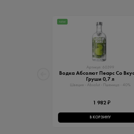
NEW
Артикул: 60399
Водка Абсолют Пеарс Со Вку
Груши 0,7 л
Швеция - Absolut - Пшеница - 40%
1 982 ₽
В КОРЗИНУ