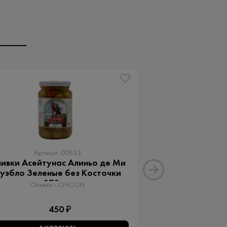
Артикул: 00833
Артику
ивки Асейтунас Алиньо де Ми
Оливки Ассор
уэбло Зеленые без Косточки
Aceitunas G
370 мл
Оливки 
Оливки - CHICON
3
450 ₽