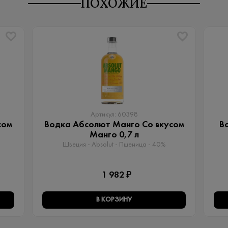
ПОХОЖИЕ
Артикул: 60398
сом
Водка Абсолют Манго Со вкусом
В
Манго 0,7 л
Швеция - Absolut - Пшеница - 40%
1 982 ₽
В КОРЗИНУ