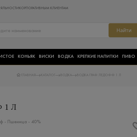
ОЯЛЬНОСТИ
КОРПОРАТИВНЫМ КЛИЕНТАМ
Найти
ИСТОЕ
КОНЬЯК
ВИСКИ
ВОДКА
КРЕПКИЕ НАПИТКИ
ПИВО
ГЛАВНАЯ
КАТАЛОГ
ВОДКА
ВОДКА ГРАФ ЛЕДОФФ 1 Л
 1 Л
фф - Пшеница - 40%