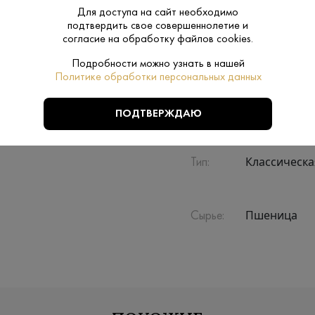
Для доступа на сайт необходимо
подтвердить свое совершеннолетие и
Производитель:
Татспиртпро
согласие на обработку файлов cookies.
Подробности можно узнать в нашей
1 L
Объем:
Политике обработки персональных данных
Нет
Подарочная
ПОДТВЕРЖДАЮ
упаковка:
Классическа
Тип:
Пшеница
Сырье: