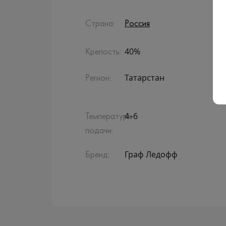
Страна:
Россия
40%
Крепость:
Татарстан
Регион:
4–6
Температура
подачи:
Граф Ледофф
Бренд: