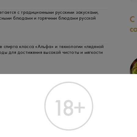
етается с традиционными русскими закусками,
С
ясными блюдами и горячими блюдами русской
с
е спирта класса «Альфа» и технологии «ледяной
оды для достижения высокой чистоты и мягкости
ий алкогольный напиток Казанского ЛВЗ,
СВИНИНА
РЫБА
ЗАК
основе спирта «Альфа».