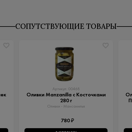
СОПУТСТВУЮЩИЕ ТОВАРЫ
Артикул: 00468
чек
Оливки Manzanilla с Косточками
Ол
280 г
П
Оливки - Мансанилья
780 ₽