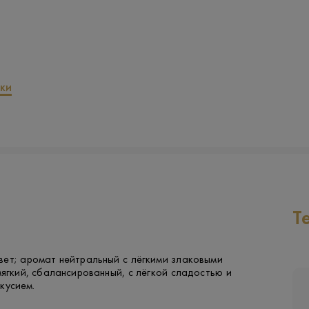
ки
Т
вет; аромат нейтральный с лёгкими злаковыми
мягкий, сбалансированный, с лёгкой сладостью и
кусием.