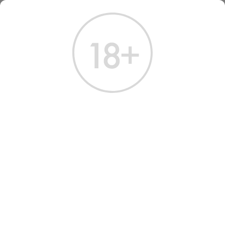
ГЛАВНАЯ
КАТАЛОГ
ВОДКА
ВОДКА ЦАРЬ 0,7 Л
ВОДКА ЦАРЬ 0,7 Л
Артикул: 10602 │ Россия - Царь - Зерновая смесь - 40%