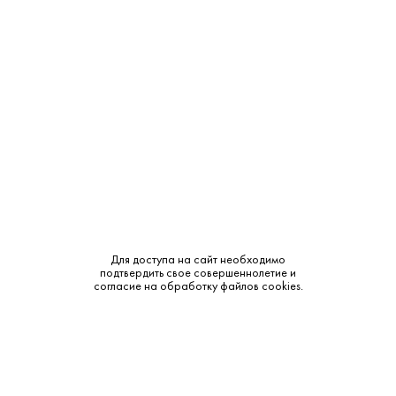
Тип:
Классическая
Сырье:
Зерновая смесь
Бренд:
Царь
Смотреть все характеристики
Объем в мл.
480 ₽
1 025 ₽
Для доступа на сайт необходимо
Под заказ
В наличии
0.5L
1L
подтвердить свое совершеннолетие и
согласие на обработку файлов cookies.
150 ₽
В наличии
0.1L