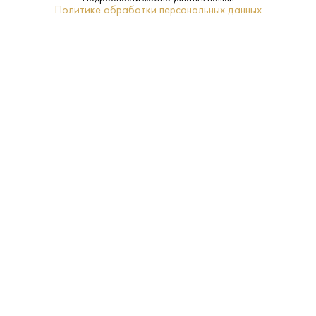
Политике обработки персональных данных
40%
Крепость:
0.7 L
Объем:
Нет
Подарочная
упаковка:
5-12
Температура
подачи:
Классическая
Тип:
Царь
Бренд:
Зерновая смесь
Сырье: