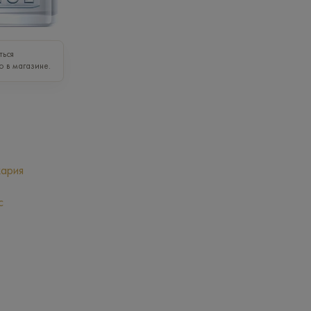
ться
о в магазине.
ария
с