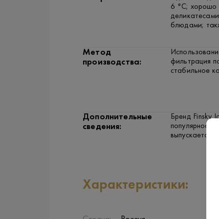
6 °C; хорошо 
деликатесами
блюдами; так
Метод
Использовани
фильтрация п
производства:
стабильное ка
Дополнительные
Бренд Finsky 
популярность 
сведения:
выпускается в
Характеристики: