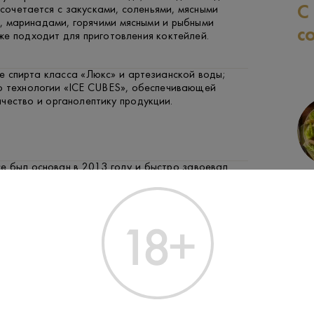
С
сочетается с закусками, соленьями, мясными
, маринадами, горячими мясными и рыбными
с
же подходит для приготовления коктейлей.
е спирта класса «Люкс» и артезианской воды;
о технологии «ICE CUBES», обеспечивающей
чество и органолептику продукции.
Ice был основан в 2013 году и быстро завоевал
СВИНИНА
РЫБА
ЗАК
благодаря высокому качеству и доступной цене;
 различных объемах от 0,1 до 1,0 л.