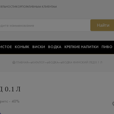
ОЯЛЬНОСТИ
КОРПОРАТИВНЫМ КЛИЕНТАМ
Найти
ИСТОЕ
КОНЬЯК
ВИСКИ
ВОДКА
КРЕПКИЕ НАПИТКИ
ПИВО
ГЛАВНАЯ
КАТАЛОГ
ВОДКА
ВОДКА ФИНСКИЙ ЛЕД 0.1 Л
 0.1 Л
иритс - 40%