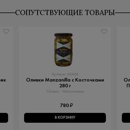
СОПУТСТВУЮЩИЕ ТОВАРЫ
Артикул: 00468
чек
Оливки Manzanilla с Косточками
Ол
280 г
П
Оливки - Мансанилья
780 ₽
В КОРЗИНУ