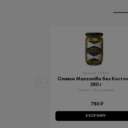
Артикул: 00467
Оливки Manzanilla без Косто
280 г
Оливки - Мансанилья
780 ₽
В КОРЗИНУ