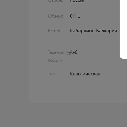
Страна:
Россия
0.1 L
Объем:
Кабардино-Балкария
Регион:
4–6
Температура
подачи:
Классическая
Тип: