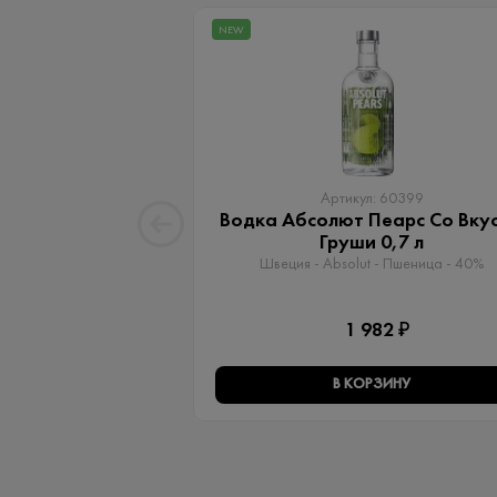
NEW
Артикул: 60399
Водка Абсолют Пеарс Со Вку
Груши 0,7 л
Швеция - Absolut - Пшеница - 40%
1 982 ₽
В КОРЗИНУ