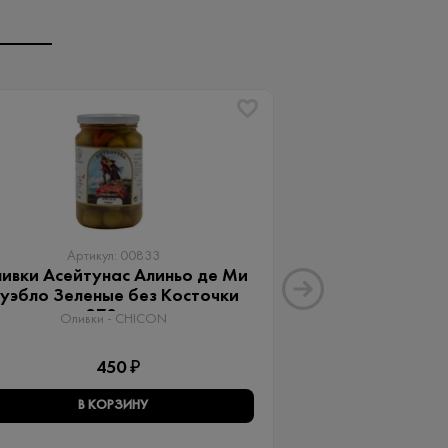
Артикул: 00833
Артику
ивки Асейтунас Алиньо де Ми
Оливки Ассор
уэбло Зеленые без Косточки
Aceitunas G
370 мл
Оливки 
Оливки - CHICON
3
450 ₽
В КОРЗИНУ
В КО