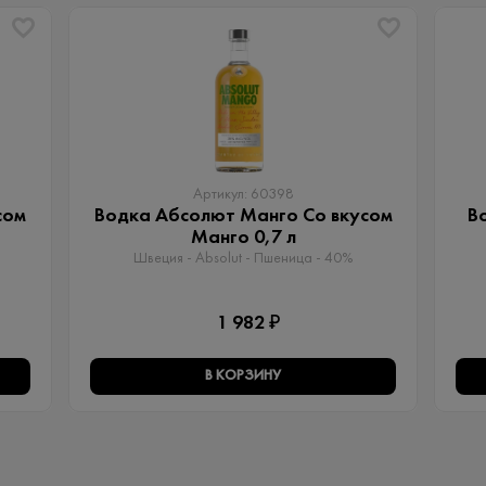
Артикул: 60398
сом
Водка Абсолют Манго Со вкусом
В
Манго 0,7 л
Швеция - Absolut - Пшеница - 40%
1 982 ₽
В КОРЗИНУ