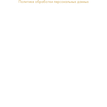
Политике обработки персональных данных
40%
Крепость:
0.7 L
Объем:
Санкт-Петербург
Регион:
4–6
Температура
подачи:
Классическая
Тип:
Царская
Бренд:
Пшеница
Сырье: