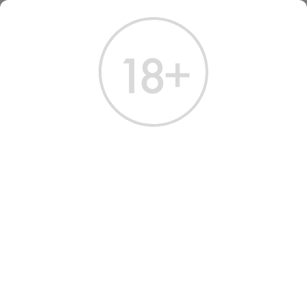
ГЛАВНАЯ
КАТАЛОГ
ВОДКА
ВОДКА ЦАРСКАЯ ЗОЛОТАЯ 0.7 Л
ВОДКА ЦАРСКАЯ ЗОЛОТАЯ
0.7 Л
Артикул: 10576 │ Россия - Ладога - Пшеница - 40%