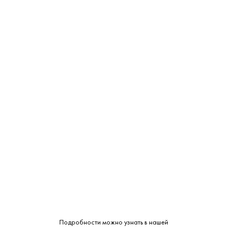
С какими блюдами
сочетается:
ЗАКУСКА, САЛАТЫ
МОРЕПРОДУКТЫ
САЛЯМИ
Характеристики:
Страна:
Россия
Подробности можно узнать в нашей
Производитель:
Ладога