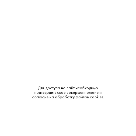
Крепость:
40%
Тип:
Классическая
Сырье:
Пшеница
Бренд:
Царская
Смотреть все характеристики
Объем в мл.
Для доступа на сайт необходимо
подтвердить свое совершеннолетие и
935 ₽
1 765 ₽
согласие на обработку файлов cookies.
В наличии
В наличии
0.5L
1L
620 ₽
Под заказ
0.38L