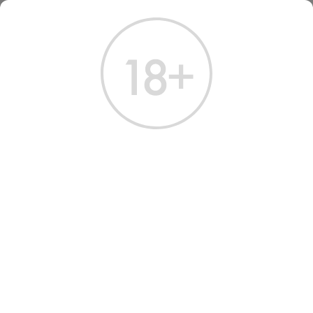
ГЛАВНАЯ
КАТАЛОГ
ВОДКА
ВОДКА ЦАРСКАЯ ОРИГИНАЛЬНАЯ 0.7
ВОДКА ЦАРСКАЯ
ОРИГИНАЛЬНАЯ 0.7
Артикул: 10589 │ Россия - Царская - Пшеница - 40%