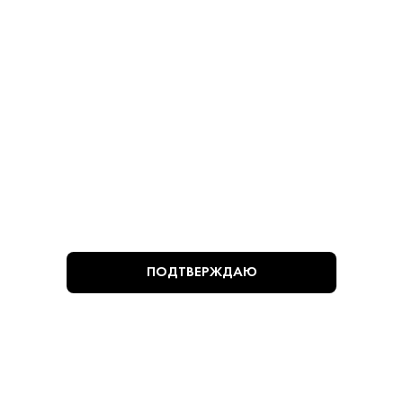
Оливки - Мансанилья
Оливки - Мансанилья
780 ₽
780 ₽
В КОРЗИНУ
В КОРЗИНУ
ВЫ СМОТРЕЛИ
ПОДТВЕРЖДАЮ
Алкогольная продукция, представленная на сайте