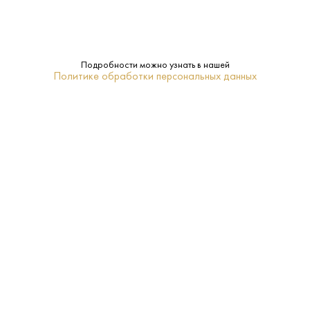
Характеристики:
Подробности можно узнать в нашей
Политике обработки персональных данных
Страна:
Россия
Производитель:
Ладога
40%
Крепость:
0.7 L
Объем:
Санкт-Петербург
Регион:
5-12
Температура
подачи: