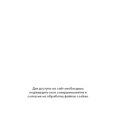
Крепость:
40%
Тип:
Классическая
Сырье:
Пшеница
Бренд:
Царская
Смотреть все характеристики
Объем в мл.
780 ₽
В наличии
0.5L
Для доступа на сайт необходимо
подтвердить свое совершеннолетие и
согласие на обработку файлов cookies.