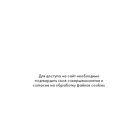
Объем:
0.25
Крепость:
40%
Выдержка:
3 года
Бренд:
Лезгинка
Смотреть все характеристики
Для доступа на сайт необходимо
подтвердить свое совершеннолетие и
согласие на обработку файлов cookies.
Описание:
Аромат и вкус:
Цвет: янтарный. Аромат: ваниль, дуб. Вкус: мягкий,
округлый, с маслянистой текстурой. Послевкусие: