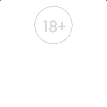
ГЛАВНАЯ
КАТАЛОГ
КОНЬЯК
КОНЬЯК ЛЕЗГИНКА 3 ГОДА 0,25 Л
КОНЬЯК ЛЕЗГИНКА 3 ГОДА
0.25 Л
Артикул: 20226 │ Россия - Кизлярский завод - Виноград - 40%