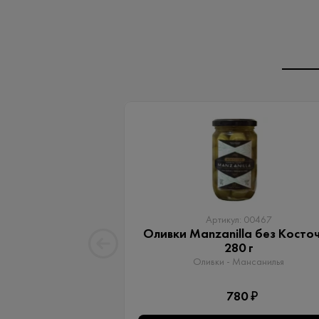
Артикул: 00467
Оливки Manzanilla без Косто
280 г
Оливки - Мансанилья
780 ₽