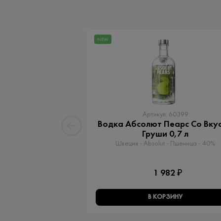
NEW
Артикул: 60399
Водка Абсолют Пеарс Со Вку
Груши 0,7 л
Швеция - Absolut - Пшеница - 40%
1 982 ₽
В КОРЗИНУ