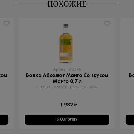
ПОХОЖИЕ
Артикул: 60398
сом
Водка Абсолют Манго Со вкусом
В
Манго 0,7 л
Швеция - Absolut - Пшеница - 40%
1 982 ₽
В КОРЗИНУ