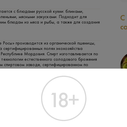
ается с блюдами русской кухни: блинами,
С
леньями, мясными закусками. Подходит для
чим блюдам из мяса и рыбы, а также для создания
с
е Росы» производится из органической пшеницы,
а сертифицированных полях экохозяйства
 Республике Мордовия. Спирт изготавливается по
 технологии естественного солодового брожения
ом спиртовом заводе, сертифицированном по
дартам.
 — первая органик-водка в России, все этапы
СВИНИНА
РЫБА
ЗАК
 которой сертифицированы по органик-
оссии, США и Евросоюза. Объем производства
ожайностью года и площадью полей, поэтому
ка имеет индивидуальный номер.