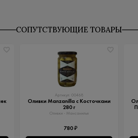
СОПУТСТВУЮЩИЕ ТОВАРЫ
Артикул: 00468
чек
Оливки Manzanilla с Косточками
Ол
280 г
П
Оливки - Мансанилья
780 ₽