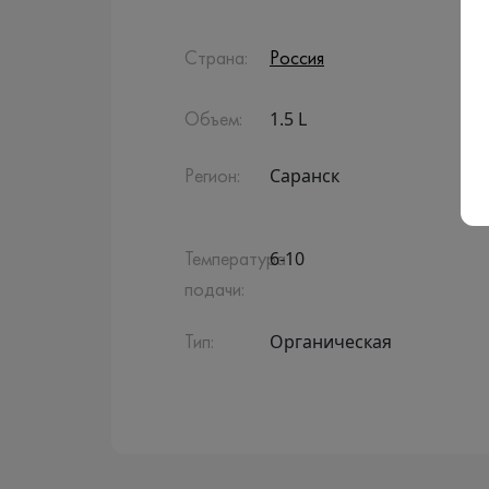
Страна:
Россия
1.5 L
Объем:
Саранск
Регион:
6-10
Температура
подачи:
Органическая
Тип: