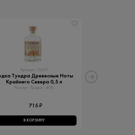
ХИТ
Артикул: 10507
Артику
одка Тундра Древесные Ноты
Водка А + 2
Крайнего Севера 0,5 л
Россия - Vodka A
Россия - Тундра - 40%
1 
715 ₽
В КОРЗИНУ
В КО