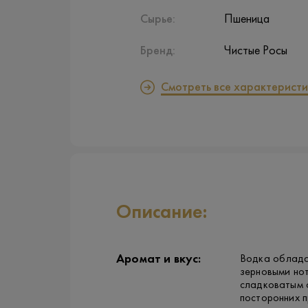
Сырье:
Пшеница
Бренд:
Чистые Росы
Смотреть все характеристи
Описание:
Аромат и вкус:
Водка облада
зерновыми нот
сладковатым о
посторонних п