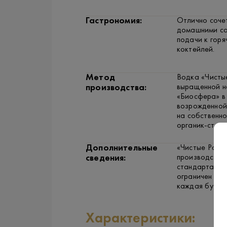
Гастрономия:
Отлично сочет
домашними со
подачи к горя
коктейлей.
Метод
Водка «Чисты
выращенной н
производства:
«Биосфера» в
возрожденной
на собственн
органик-стан
Дополнительные
«Чистые Росы»
производства
сведения:
стандартам Р
ограничен ур
каждая бутыл
Характеристики: