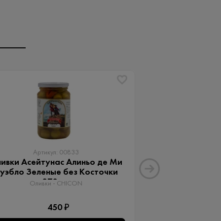
Артикул: 00833
Артику
ивки Асейтунас Алиньо де Ми
Оливки Ассор
уэбло Зеленые без Косточки
Aceitunas G
370 мл
Оливки 
Оливки - CHICON
3
450 ₽