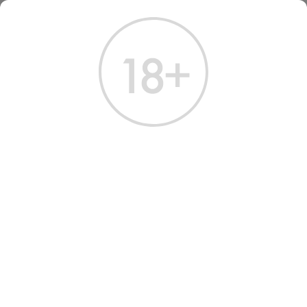
ГЛАВНАЯ
КАТАЛОГ
КОНЬЯК
КОНЬЯК ДЕРБЕНТ КВ 6 ЛЕТ 0,25 Л
КОНЬЯК ДЕРБЕНТ КВ 6 ЛЕТ
0.25 Л
Артикул: 20133 │ Россия - Дербентский КК - Виноград - 40%