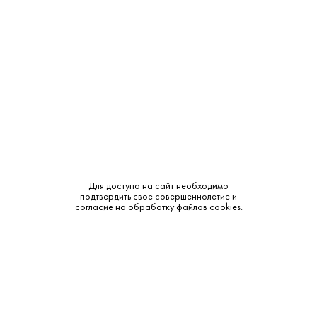
Крепость:
40%
Выдержка:
6 лет
Бренд:
Дербент
Класс:
KB
Смотреть все характеристики
Для доступа на сайт необходимо
подтвердить свое совершеннолетие и
согласие на обработку файлов cookies.
Описание:
Аромат и вкус:
Цвет: янтарно-золотистый. Аромат: тонкий, цветочный, с
заметными ванильными акцентами. Вкус: мягкий, теплый,