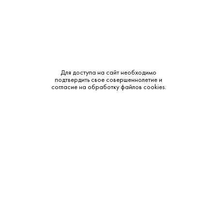
Крепость:
12.5%
Бренд:
Золотая балка
Сахар:
Полусладкое
Для доступа на сайт необходимо
Смотреть все характеристики
подтвердить свое совершеннолетие и
согласие на обработку файлов cookies.
Описание:
Аромат и вкус:
Идеально сбалансированный. мягкий вкус с естественной
фруктовой сладостью. кремовой текстурой и приятным
освежающим финишем