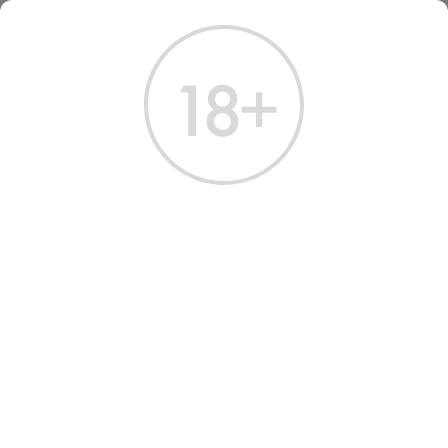
ГЛАВНАЯ
КАТАЛОГ
ШАМПАНСКОЕ И ИГРИСТОЕ
ВИНО ИГРИСТОЕ ЗОЛОТАЯ БАЛКА БЕЛОЕ ПОЛУСЛАДКОЕ 0.75 Л
ВИНО ИГРИСТОЕ ZOLOTAYA
BALKA SPARKLING WHITE
WINE SEMI-SWEET
Артикул: 40179 │ Белое - Полусладкое - Шардоне