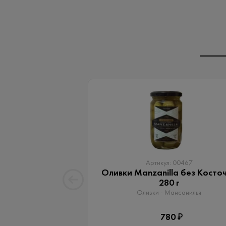
Артикул: 00467
Оливки Manzanilla без Косто
280 г
Оливки - Мансанилья
780 ₽