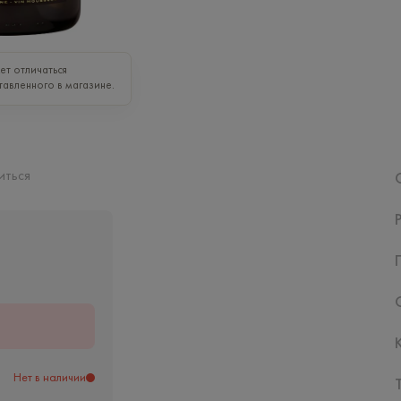
т отличаться
тавленного в магазине.
иться
ь
Нет в наличии