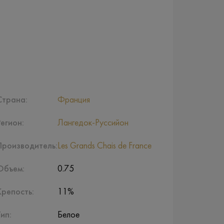
Страна:
Франция
Регион:
Лангедок-Руссийон
Производитель:
Les Grands Chais de France
Объем:
0.75
Крепость:
11%
Тип:
Белое