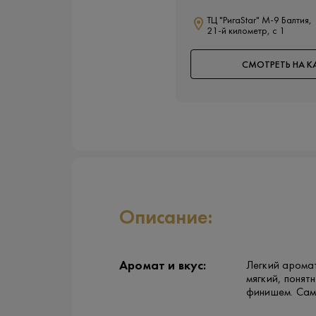
ТЦ "РигаStar" М-9 Балтия,
21-й километр, с 1
СМОТРЕТЬ НА К
Описание:
Аромат и вкус:
Легкий аромат
мягкий, поня
финишем. Сам