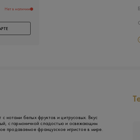
Нет в наличии
АРТЕ
Т
 с нотами белых фруктов и цитрусовых. Вкус
тный, с гармоничной сладостью и освежающим
ое продаваемое французское игристое в мире.