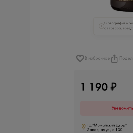
Фотография може
i
от товара, предс
В избранное
Подел
1 190 ₽
Уведомит
ТЦ "Можайский Двор"
Западная ул., с 100