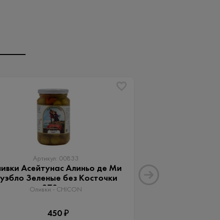
Артикул: 00833
Артику
ивки Асейтунас Алиньо де Ми
Оливки Ассор
уэбло Зеленые без Косточки
Aceitunas G
370 мл
Оливки 
Оливки - CHICON
3
450 ₽