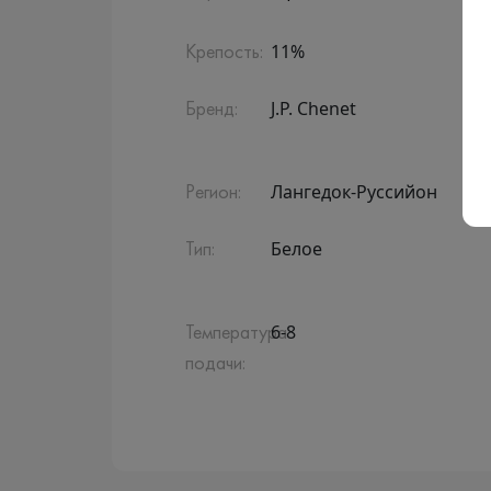
11%
Крепость:
J.P. Chenet
Бренд:
Лангедок-Руссийон
Регион:
Белое
Тип:
6-8
Температура
подачи: