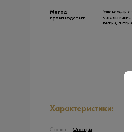
Метод
Узнаваемый с
методы виниф
производства:
легкий, питки
Характеристики:
Страна:
Франция