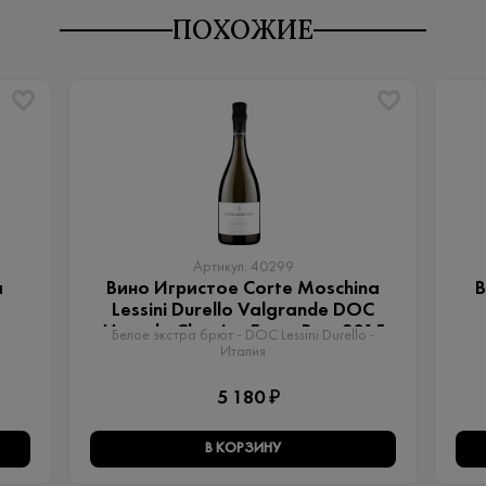
ПОХОЖИЕ
Артикул: 40299
a
Вино Игристое Corte Moschina
В
Lessini Durello Valgrande DOC
Metodo Classico Extra Brut 2015
Белое экстра брют - DOC Lessini Durello -
Италия
5 180 ₽
В КОРЗИНУ