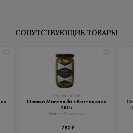
СОПУТСТВУЮЩИЕ ТОВАРЫ
Артикул: 00468
чек
Оливки Manzanilla с Косточками
Ол
280 г
П
Оливки - Мансанилья
780 ₽