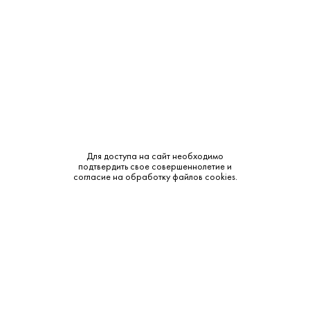
Объем:
0.75
Крепость:
11.5%
Тип:
Белое
Бренд:
Winzer von Erbach
Сахар:
Сухое
Для доступа на сайт необходимо
подтвердить свое совершеннолетие и
Смотреть все характеристики
согласие на обработку файлов cookies.
Описание:
Аромат и вкус: