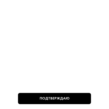
780 ₽
780 ₽
В КОРЗИНУ
В КОРЗИНУ
ВЫ СМОТРЕЛИ
ПОДТВЕРЖДАЮ
Алкогольная продукция, представленная на сайте