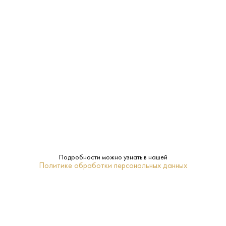
Производитель:
Winzer von Erbach
11.5%
Крепость:
Сухое
Сахар:
Winzer von Erbach
Бренд:
Нет
Подарочная
упаковка:
Рейнгау
Регион:
Подробности можно узнать в нашей
Политике обработки персональных данных
0.75 L
Объем:
Белое
Тип: