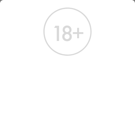
ГЛАВНАЯ
КАТАЛОГ
ШАМПАНСКОЕ И ИГРИСТОЕ
ВИНО ИГРИСТОЕ ВИНЦЕР ФОН ЭРБАХ РИСЛИНГ ЗЕКТ 2021
ВИНО ИГРИСТОЕ WINZER
VON ERBACH RIESLING
SEKT 2021
Артикул: 40119 │ Германия - Сухое - Белое