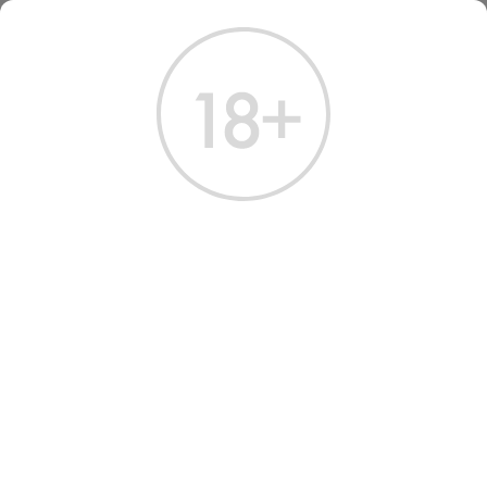
ГЛАВНАЯ
КАТАЛОГ
ШАМПАНСКОЕ И ИГРИСТОЕ
ВИНО ИГРИСТОЕ ЛЮСЬЕН АЛЬБРЕШТ 2022 РОЗОВОЕ БРЮТ 0.75 Л
ВИНО ИГРИСТОЕ CREMANT
D'ALSACE LUCIEN
ALBRECHT ROSE BRUT 2022
Артикул: 40593 │ Франция - Эльзас - Розовое