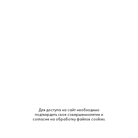
Производитель:
Maison Lucien Albrecht
Объем:
0.75
Крепость:
12%
Тип:
Розовое
Бренд:
Lucien Albrecht
Сахар:
Сухое
Смотреть все характеристики
Для доступа на сайт необходимо
подтвердить свое совершеннолетие и
согласие на обработку файлов cookies.
Описание: