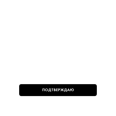
Оливки Manzanilla без
Оливки Manzanilla с
Косточек 280 г
Косточками 280 г
Оливки - Мансанилья
Оливки - Мансанилья
780 ₽
780 ₽
В КОРЗИНУ
В КОРЗИНУ
ВЫ СМОТРЕЛИ
ПОДТВЕРЖДАЮ