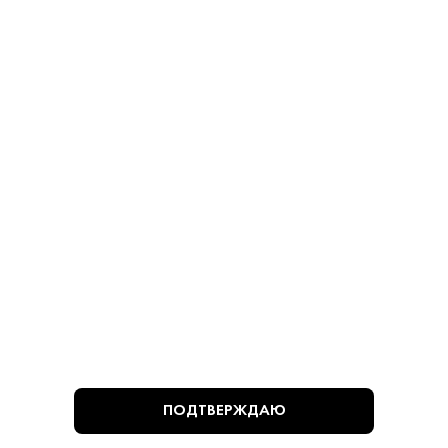
Оливки - Мансанилья
Оливки - Мансанилья
780 ₽
780 ₽
В КОРЗИНУ
В КОРЗИНУ
ВЫ СМОТРЕЛИ
ПОДТВЕРЖДАЮ
Алкогольная продукция, представленная на сайте