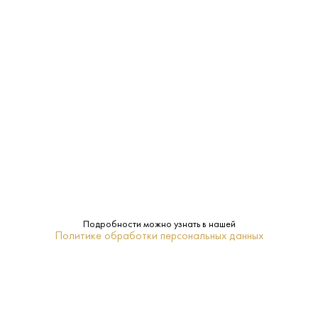
Производитель:
Тавинко
10.5-12.5%
Крепость:
Сухое
Сахар:
Estellar
Бренд:
Нет
Подарочная
упаковка:
0.75 L
Объем:
Подробности можно узнать в нашей
Политике обработки персональных данных
Крым
Регион:
Белое
Тип: