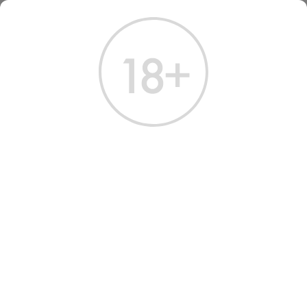
ГЛАВНАЯ
КАТАЛОГ
ШАМПАНСКОЕ И ИГРИСТОЕ
ВИНО ИГРИСТОЕ ЕСТЕЛЛАР ПИНО ГРИДЖИО
ВИНО ИГРИСТОЕ ESTELLAR
PINOT GRIGIO
Артикул: 40156 │ Россия - Сухое - Белое