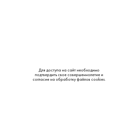
Объем:
0.75
Крепость:
10.5-12.5%
Тип:
Белое
Бренд:
Estellar
Сахар:
Сухое
Для доступа на сайт необходимо
подтвердить свое совершеннолетие и
Смотреть все характеристики
согласие на обработку файлов cookies.
Описание:
Аромат и вкус: