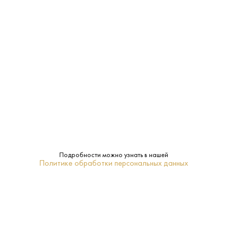
Производитель:
Дербентский ВК
10.5-12.5%
Крепость:
Сухое
Сахар:
Di Caspico (ДВК)
Бренд:
Нет
Подарочная
упаковка:
Дагестан
Регион:
Подробности можно узнать в нашей
Политике обработки персональных данных
0.75 L
Объем:
Розовое
Тип:
Пино Нуар, Ркацители
Сорт