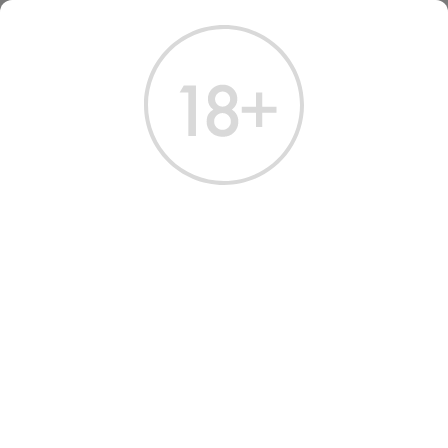
ГЛАВНАЯ
КАТАЛОГ
ШАМПАНСКОЕ И ИГРИСТОЕ
ВИНО ИГРИСТОЕ ДИ КАСПИКО
ВИНО ИГРИСТОЕ DI
CASPICO
Артикул: 40146 │ Россия - Сухое - Розовое