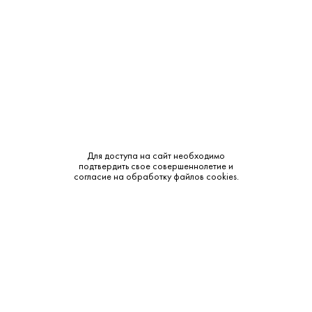
Объем:
0.75
Крепость:
10.5-12.5%
Тип:
Розовое
Бренд:
Di Caspico (ДВК)
Сахар:
Сухое
Для доступа на сайт необходимо
подтвердить свое совершеннолетие и
Смотреть все характеристики
согласие на обработку файлов cookies.
Описание:
Аромат и вкус: