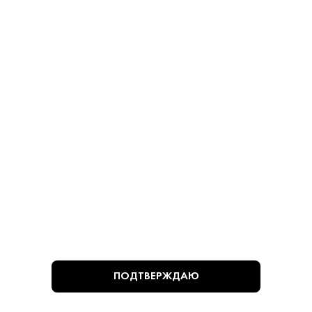
780 ₽
780 ₽
В КОРЗИНУ
В КОРЗИНУ
ВЫ СМОТРЕЛИ
ПОДТВЕРЖДАЮ
Алкогольная продукция, представленная на сайте
https://krepkiystyle.ru/, может быть приобретена только в