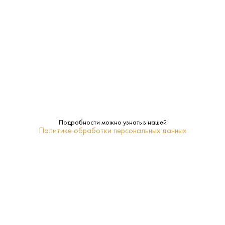
12.5%
Крепость:
Сухое
Сахар:
Балаклава
Бренд:
0.75 L
Объем:
Крым
Регион:
Подробности можно узнать в нашей
Политике обработки персональных данных
2021
Год:
Шардоне
Сорт
винограда:
6-8
Температура
подачи: