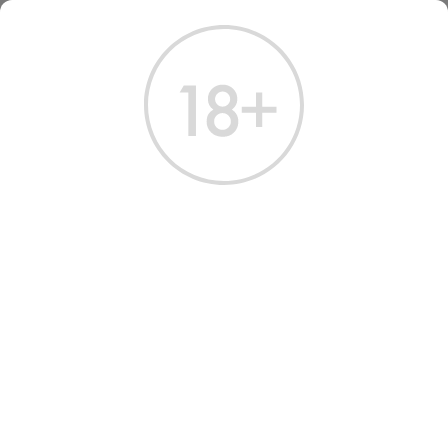
ГЛАВНАЯ
КАТАЛОГ
ШАМПАНСКОЕ И ИГРИСТОЕ
ВИНО ИГРИСТОЕ БАЛАКЛАВА ШАРДОНЕ 2021 БЕЛОЕ БРЮТ 0.75 Л
ВИНО ИГРИСТОЕ
BALAKLAVA CHARDONNAY
BRUT 2021
Артикул: 40075 │ Балаклава - Белое - Шардоне