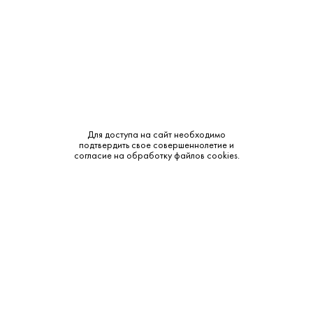
Производитель:
Золотая Балка
Объем:
0.75
Крепость:
12.5%
Бренд:
Балаклава
Для доступа на сайт необходимо
Сахар:
Сухое
подтвердить свое совершеннолетие и
согласие на обработку файлов cookies.
Смотреть все характеристики
Описание: