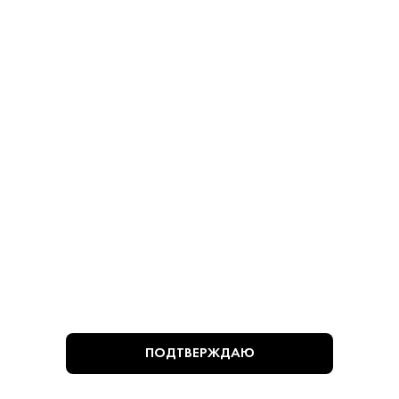
780 ₽
780 ₽
В КОРЗИНУ
В КОРЗИНУ
ВЫ СМОТРЕЛИ
ПОДТВЕРЖДАЮ
Алкогольная продукция, представленная на сайте
https://krepkiystyle.ru/, может быть приобретена только в