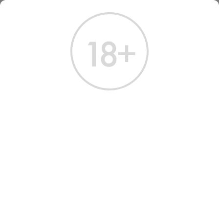
ГЛАВНАЯ
КАТАЛОГ
ШАМПАНСКОЕ И ИГРИСТОЕ
ВИНО ИГРИСТОЕ АХСО 2023
ВИНО ИГРИСТОЕ AKHSO
2023
Артикул: 40057 │ Грузия - Сухое - Белое