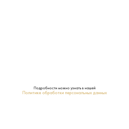
Производитель:
Bolero & Co
12%
Крепость:
Сухое
Сахар:
Ахсо
Бренд:
Нет
Подарочная
упаковка:
Кахетия
Регион:
Подробности можно узнать в нашей
Политике обработки персональных данных
0.75 L
Объем:
Белое
Тип:
Ркацители, Мцване
Сорт