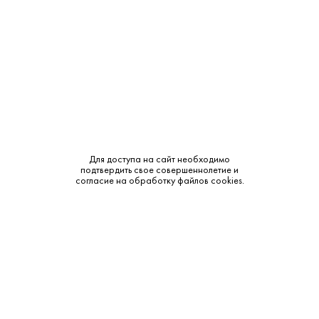
Объем:
0.75
Крепость:
12%
Тип:
Белое
Бренд:
Ахсо
Сахар:
Сухое
Для доступа на сайт необходимо
подтвердить свое совершеннолетие и
Смотреть все характеристики
согласие на обработку файлов cookies.
Описание:
Аромат и вкус: