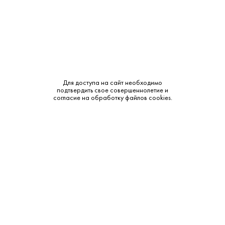
Объем:
0.2
Крепость:
12%
Бренд:
Abrau Durso
Сахар:
Полусладкое
Для доступа на сайт необходимо
подтвердить свое совершеннолетие и
согласие на обработку файлов cookies.
Смотреть все характеристики
Описание:
Аромат и вкус:
Сладкий. фруктовый вкус с освежающей кислотностью и
быстрым фруктовым финишем