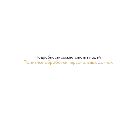
Полусладкое
Сахар:
Abrau Durso
Бренд:
0.2 L
Объем:
2023
Год:
Подробности можно узнать в нашей
Политике обработки персональных данных
Шардоне. Ркацители
Сорт
винограда:
8-10
Температура
подачи:
ПОХОЖИЕ