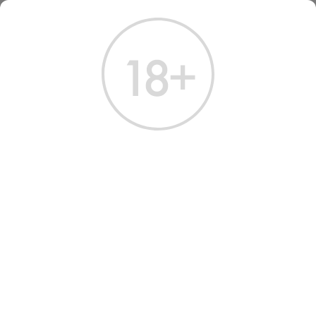
ГЛАВНАЯ
КАТАЛОГ
ШАМПАНСКОЕ И ИГРИСТОЕ
ВИНО ИГРИСТОЕ АБРАУ-ДЮРСО БЕЛОЕ ПОЛУСЛАДКОЕ 200 МЛ
ВИНО ИГРИСТОЕ ABRAU
DURSO SPARKLING WHITE
SEMI-SWEET
Артикул: 40020 │ Abrau Durso - Полусладкое - Ркацители