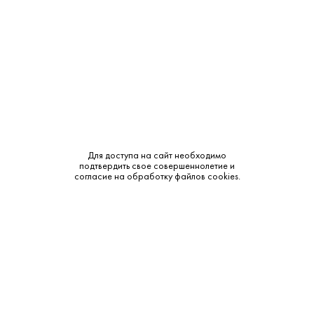
Объем:
0.75
Крепость:
12.5%
Тип:
Белое
Бренд:
Saint Clair
Сахар:
Сухое
Для доступа на сайт необходимо
подтвердить свое совершеннолетие и
Смотреть все характеристики
согласие на обработку файлов cookies.
Описание:
Аромат и вкус: