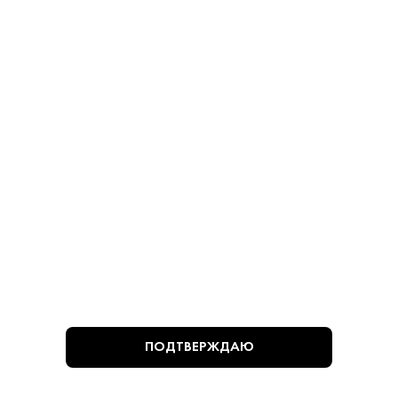
780 ₽
780 ₽
В КОРЗИНУ
В КОРЗИНУ
ВЫ СМОТРЕЛИ
ПОДТВЕРЖДАЮ
Алкогольная продукция, представленная на сайте
https://krepkiystyle.ru/, может быть приобретена только в