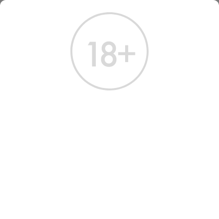
ГЛАВНАЯ
КАТАЛОГ
ШАМПАНСКОЕ И ИГРИСТОЕ
ВИННЫЙ НАПИТОК СЕНТ КЛЕР СОВИНЬОН БЛАН БАБЛС 2021
ВИНО ИГРИСТОЕ SAINT
CLAIR SAUVIGNON BLANC
BUBBLES 2021
Артикул: 40010 │ Новая Зеландия - Сухое - Белое