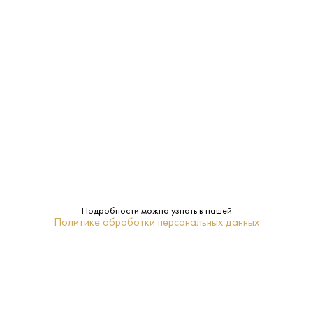
12.5%
Крепость:
Сухое
Сахар:
Saint Clair
Бренд:
Нет
Подарочная
упаковка:
Мальборо
Регион:
Подробности можно узнать в нашей
Политике обработки персональных данных
0.75 L
Объем:
Белое
Тип:
Совиньон Блан
Сорт