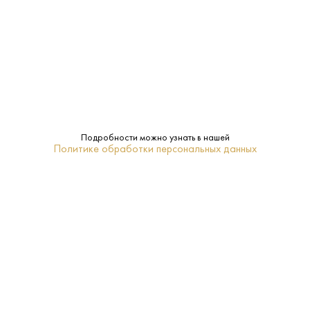
Сахар:
Пом-Икс
Бренд:
Нет
Подарочная
упаковка:
0.75 L
Объем:
Подробности можно узнать в нашей
Политике обработки персональных данных
Фруктовое сырье (персик)
Сорт
винограда:
6-8
Температура
подачи:
ПОХОЖИЕ