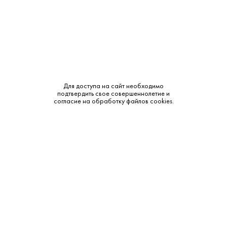
Крепость:
8%
Бренд:
Пом-Икс
Сахар:
Сладкое
Смотреть все характеристики
Для доступа на сайт необходимо
подтвердить свое совершеннолетие и
согласие на обработку файлов cookies.
Описание:
Аромат и вкус:
Аромат спелого бархатистого персика и цветов
медоносов. Вкус сладкий, легкий, напоминающий
классический итальянский коктейль Беллини.