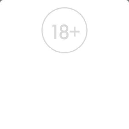
ГЛАВНАЯ
КАТАЛОГ
ШАМПАНСКОЕ И ИГРИСТОЕ
ВИННЫЙ НАПИТОК ПОМ-ИКС ПЕРСИК
ВИНО ИГРИСТОЕ POM-X
PEACH
Артикул: 40007 │ Армения - Сладкое