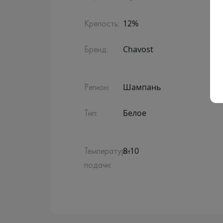
12%
Крепость:
Chavost
Бренд:
Шампань
Регион:
Белое
Тип:
8-10
Температура
подачи: