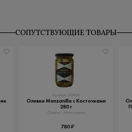
СОПУТСТВУЮЩИЕ ТОВАРЫ
Артикул: 00468
чек
Оливки Manzanilla с Косточками
Ол
280 г
П
Оливки - Мансанилья
780 ₽