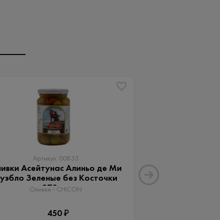
Артикул: 00833
Артику
ивки Асейтунас Алиньо де Ми
Оливки Ассор
уэбло Зеленые без Косточки
Aceitunas G
370 мл
Оливки 
Оливки - CHICON
3
450 ₽