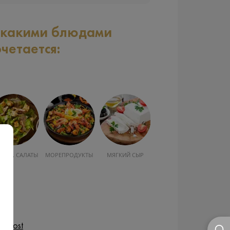
 какими блюдами
очетается:
УСКА, САЛАТЫ
МОРЕПРОДУКТЫ
МЯГКИЙ СЫР
havost