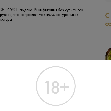
3: 100% Шардоне. Винификация без сульфитов.
С
руется, что сохраняет максимум натуральных
кстуры.
с
ФРУКТЫ И ЯГОДЫ
РЫБА
ЗАК
Производитель:
Champagne C