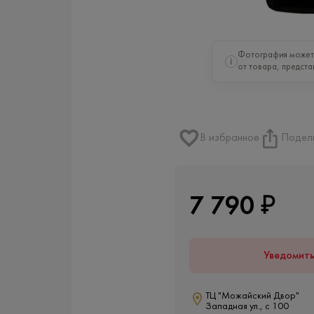
Фотография может 
i
от товара, предста
В избранное
Подел
7 790 ₽
Уведомит
ТЦ "Можайский Двор"
Западная ул., с 100