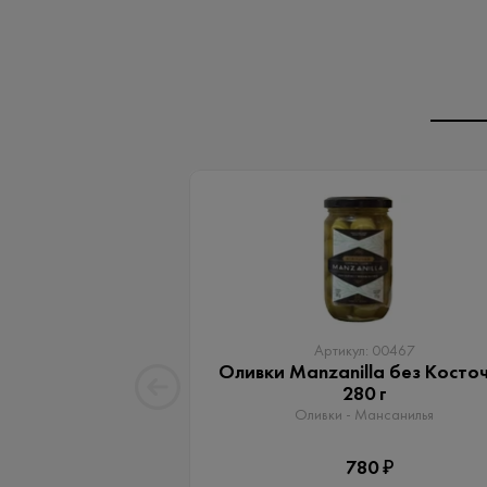
Артикул: 00467
Оливки Manzanilla без Косто
280 г
Оливки - Мансанилья
780 ₽