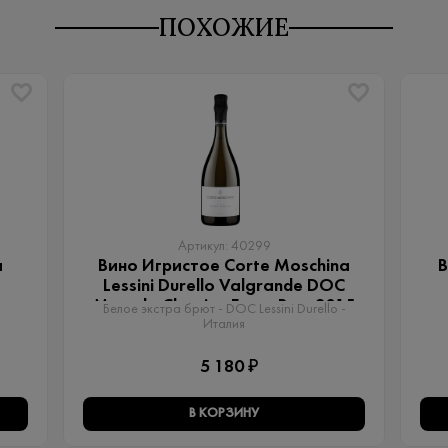
ПОХОЖИЕ
Артикул: 40299
a
Вино Игристое Corte Moschina
В
Lessini Durello Valgrande DOC
Metodo Classico Extra Brut 2015
Белое экстра брют - DOC Lessini Durello -
Италия
5 180 ₽
В КОРЗИНУ