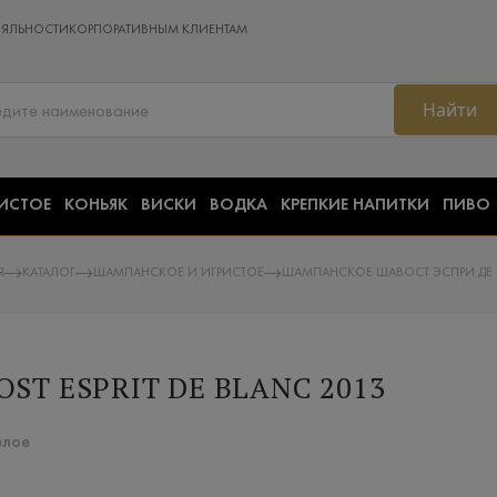
ОЯЛЬНОСТИ
КОРПОРАТИВНЫМ КЛИЕНТАМ
Найти
ИСТОЕ
КОНЬЯК
ВИСКИ
ВОДКА
КРЕПКИЕ НАПИТКИ
ПИВО
Я
КАТАЛОГ
ШАМПАНСКОЕ И ИГРИСТОЕ
ШАМПАНСКОЕ ШАВОСТ ЭСПРИ ДЕ 
T ESPRIT DE BLANC 2013
елое