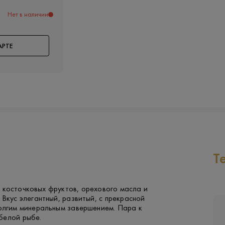
Нет в наличии
АРТЕ
Т
 косточковых фруктов, орехового масла и
 Вкус элегантный, развитый, с прекрасной
долгим минеральным завершением. Пара к
белой рыбе.