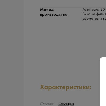
Метод
Миллезим 201
Вино не фильт
производства:
ароматов и те
Характеристики:
Страна:
Франция