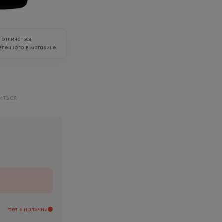
отличаться
вленного в магазине.
иться
ь
Нет в наличии