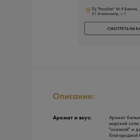
ТЦ "РигаStar" М-9 Балтия,
21-й километр, с 1
СМОТРЕТЬ НА К
Описание:
Аромат и вкус:
Аромат белых
морской соли.
"осанкой" и 
благородной 