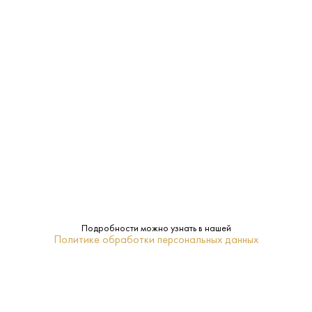
Производитель:
Saint Germain de Crayes
12%
Крепость:
Сухое
Сахар:
Saint Germain de Crayes
Бренд:
Нет
Подарочная
упаковка:
Подробности можно узнать в нашей
Шампань
Регион:
Политике обработки персональных данных
0.75 L
Объем:
Белое
Тип: