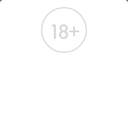
ГЛАВНАЯ
КАТАЛОГ
ШАМПАНСКОЕ И ИГРИСТОЕ
ШАМПАНСКОЕ СЕН ЖЕРМЕН ДЕ КРЭ БЛАН ДЕ БЛАН 2018
ШАМПАНСКОЕ SAINT
GERMAIN DE CRAYES BLANC
DE BLANCS 2018
Артикул: 40522 │ Франция - Сухое - Белое