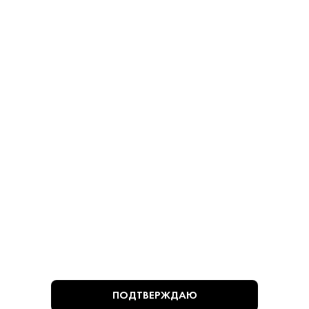
Косточек 280 г
Косточками 280 г
Оливки - Мансанилья
Оливки - Мансанилья
780 ₽
780 ₽
В КОРЗИНУ
В КОРЗИНУ
ВЫ СМОТРЕЛИ
ПОДТВЕРЖДАЮ