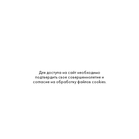
Производитель:
Saint Germain de Crayes
Объем:
0.75
Крепость:
12%
Тип:
Белое
Бренд:
Saint Germain de Crayes
Для доступа на сайт необходимо
Сахар:
Сухое
подтвердить свое совершеннолетие и
согласие на обработку файлов cookies.
Смотреть все характеристики
Описание: