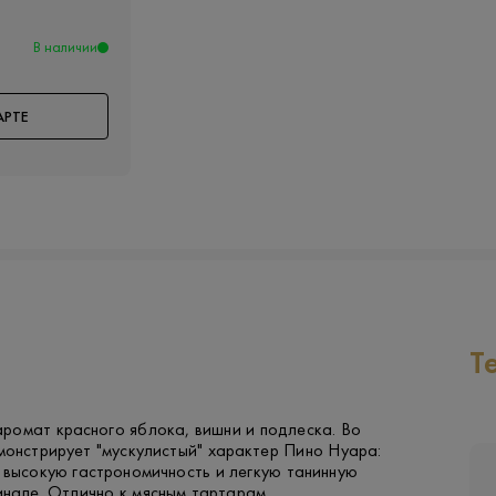
В наличии
АРТЕ
Т
ромат красного яблока, вишни и подлеска. Во
монстрирует "мускулистый" характер Пино Нуара:
 высокую гастрономичность и легкую танинную
инале. Отлично к мясным тартарам.