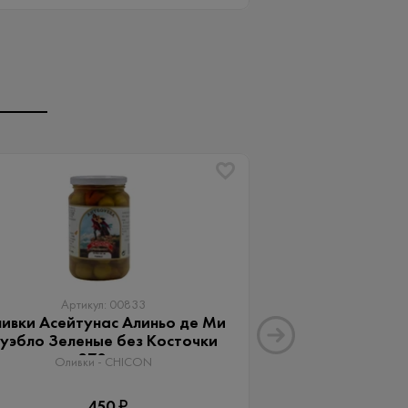
Артикул: 00833
Артику
ивки Асейтунас Алиньо де Ми
Оливки Ассор
уэбло Зеленые без Косточки
Aceitunas G
370 мл
Оливки 
Оливки - CHICON
3
450 ₽