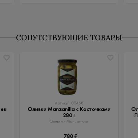
СОПУТСТВУЮЩИЕ ТОВАРЫ
Артикул: 00468
чек
Оливки Manzanilla с Косточками
Ол
280 г
П
Оливки - Мансанилья
780 ₽