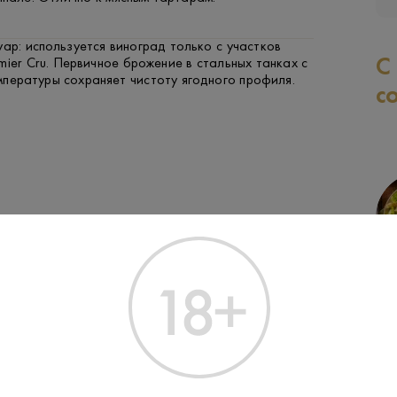
р: используется виноград только с участков
С
mier Cru. Первичное брожение в стальных танках с
пературы сохраняет чистоту ягодного профиля.
с
ФРУКТЫ И ЯГОДЫ
РЫБА
ЗАК