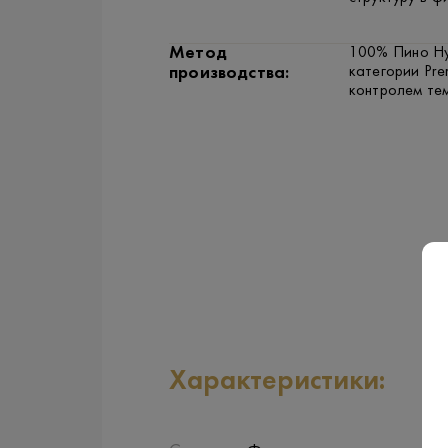
Метод
100% Пино Нуа
категории Pre
производства:
контролем тем
Характеристики: