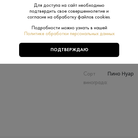
Производитель:
Resni et Pidan
Для доступа на сайт необходимо
подтвердить свое совершеннолетие и
согласие на обработку файлов cookies.
Сухое
Сахар:
Подробности можно узнать в нашей
Нет
Политике обработки персональных данных
Подарочная
упаковка:
ПОДТВЕРЖДАЮ
0.75 L
Объем:
Пино Нуар
Сорт
винограда: