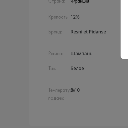
Страна:
Франция
12%
Крепость:
Resni et Pidanse
Бренд:
Шампань
Регион:
Белое
Тип:
8-10
Температура
подачи: