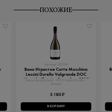
ПОХОЖИЕ
Артикул: 40299
a
Вино Игристое Corte Moschina
В
Lessini Durello Valgrande DOC
Metodo Classico Extra Brut 2015
Белое экстра брют - DOC Lessini Durello -
Италия
5 180 ₽
В КОРЗИНУ