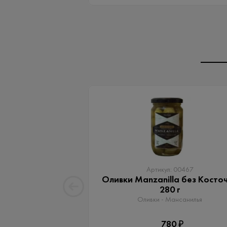
Артикул: 00467
Оливки Manzanilla без Косто
280 г
Оливки - Мансанилья
780 ₽