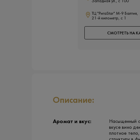
Западная ул., с 100
ТЦ "РигаStar" М-9 Балтия,
21-й километр, с 1
СМОТРЕТЬ НА К
Описание:
Аромат и вкус:
Насыщенный а
вкусе вино де
плотное тело,
структуру в ф