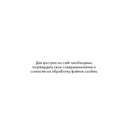
Крепость:
12%
Тип:
Белое
Бренд:
Gruet
Сахар:
Сухое
Смотреть все характеристики
Для доступа на сайт необходимо
подтвердить свое совершеннолетие и
согласие на обработку файлов cookies.
Описание:
Аромат и вкус:
Богатый и открытый аромат спелой груши, абрикоса,
свежевыпеченного хлеба и мела. Вкус объемный,