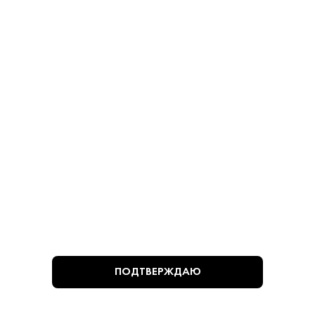
780 ₽
780 ₽
В КОРЗИНУ
В КОРЗИНУ
ВЫ СМОТРЕЛИ
ПОДТВЕРЖДАЮ
Алкогольная продукция, представленная на сайте
https://krepkiystyle.ru/, может быть приобретена только в
одном из магазинов «Крепкий стиль», расположенных в