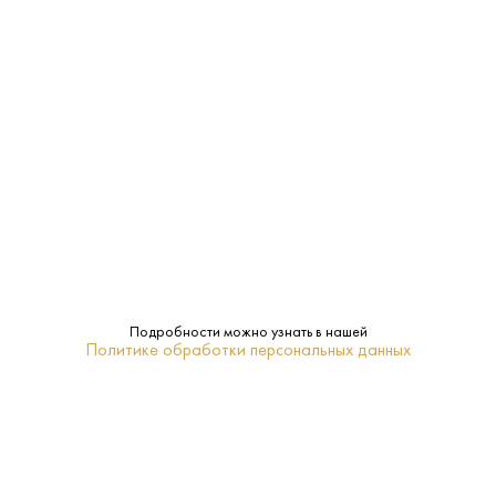
12%
Крепость:
Сухое
Сахар:
Gruet
Бренд:
Нет
Подарочная
упаковка:
Шампань
Регион:
Подробности можно узнать в нашей
Политике обработки персональных данных
0.75 L
Объем:
Белое
Тип:
Пино Нуар, Пино Менье
Сорт