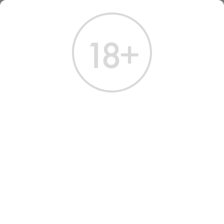
ГЛАВНАЯ
КАТАЛОГ
ШАМПАНСКОЕ И ИГРИСТОЕ
ШАМПАНСКОЕ ГРЮЭ СЕЛЕКСЬОН 2020
ШАМПАНСКОЕ GRUET
SELECTION 2020
Артикул: 40477 │ Франция - Сухое - Белое