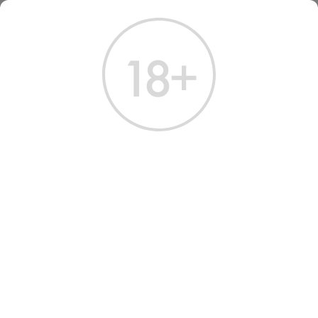
ГЛАВНАЯ
КАТАЛОГ
ШАМПАНСКОЕ И ИГРИСТОЕ
ШАМПАНСКОЕ ГОТЬЕ 2020 РОЗОВОЕ БРЮТ 0.75 Л
ШАМПАНСКОЕ GOATIER
ROSE BRUT 2020
Артикул: 40473 │ Франция - Шампань - Розовое