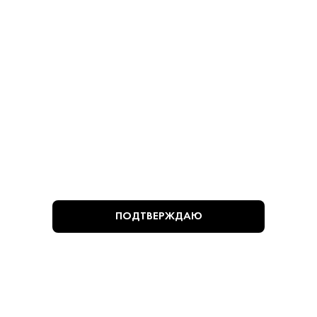
Оливки - Мансанилья
Оливки - Мансанилья
780 ₽
780 ₽
В КОРЗИНУ
В КОРЗИНУ
ВЫ СМОТРЕЛИ
ПОДТВЕРЖДАЮ
Алкогольная продукция, представленная на сайте