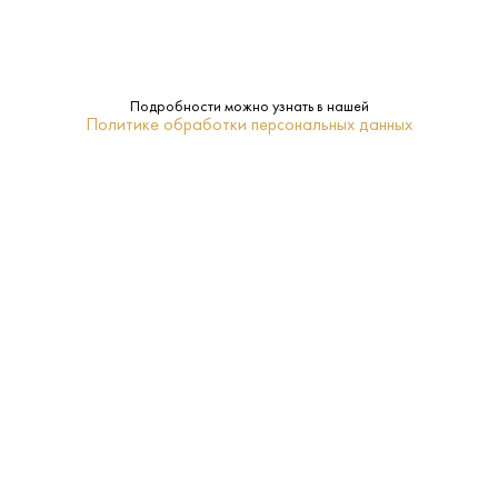
12.5%
Крепость:
Сухое
Сахар:
Подробности можно узнать в нашей
Политике обработки персональных данных
Goatier
Бренд:
Да
Подарочная
упаковка:
Шампань
Регион:
0.75 L
Объем:
2020
Год:
Розовое
Тип: