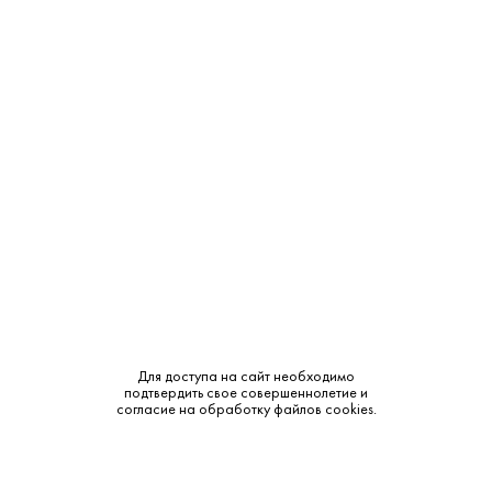
Крепость:
12.5%
Тип:
Розовое
Бренд:
Goatier
Сахар:
Сухое
Смотреть все характеристики
Описание:
Для доступа на сайт необходимо
подтвердить свое совершеннолетие и
согласие на обработку файлов cookies.
Аромат и вкус:
Лаконичное розовое шампанское для тех, кто ценит
утончённость и характер: в аромате — нежные клубнично-