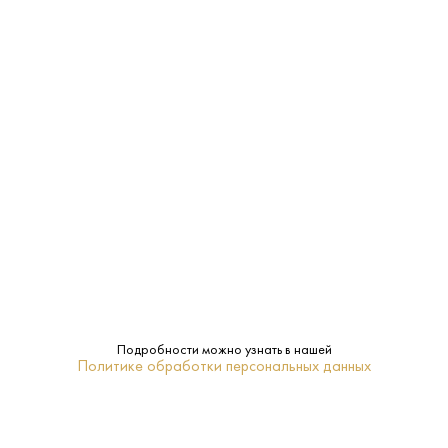
Страна:
Франция
Производитель:
Champagne Gosset
12%
Крепость:
Сухое
Сахар:
Gosset
Бренд:
Нет
Подарочная
упаковка:
Подробности можно узнать в нашей
Политике обработки персональных данных
Шампань
Регион:
0.75 L
Объем: