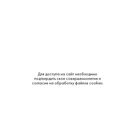
Объем:
0.75
Крепость:
12%
Тип:
Розовое
Бренд:
Gosset
Сахар:
Сухое
Для доступа на сайт необходимо
подтвердить свое совершеннолетие и
Смотреть все характеристики
согласие на обработку файлов cookies.
Описание: