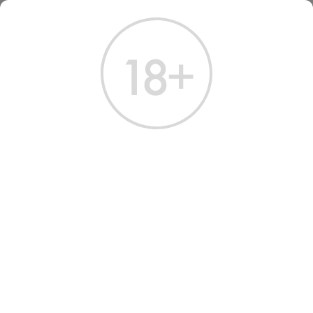
ГЛАВНАЯ
КАТАЛОГ
ШАМПАНСКОЕ И ИГРИСТОЕ
ШАМПАНСКОЕ ГОССЕ ГРАН РОЗЕ БРЮТ 2016
ШАМПАНСКОЕ GOSSET
GRAND ROSE BRUT 2016
Артикул: 40472 │ Франция - Сухое - Розовое