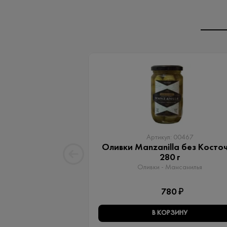
Артикул: 00467
Оливки Manzanilla без Косто
280 г
Оливки - Мансанилья
780 ₽
В КОРЗИНУ