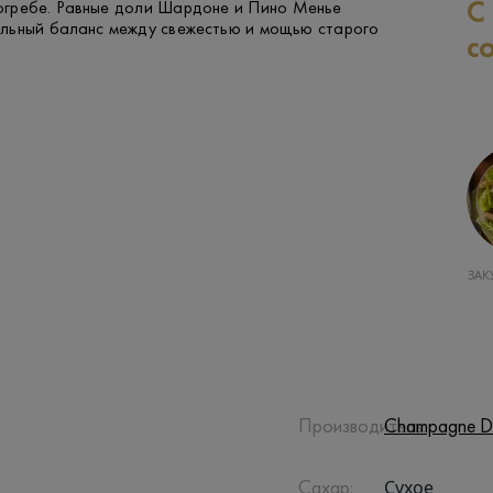
С
погребе. Равные доли Шардоне и Пино Менье
льный баланс между свежестью и мощью старого
с
ФРУКТЫ И ЯГОДЫ
РЫБА
ЗАК
Производитель:
Champagne D
Сухое
Сахар: