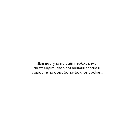
Регион:
Шампань
Производитель:
Pinot-Chevauchet
Объем:
0.75
Крепость:
12%
Тип:
Шампанское
Для доступа на сайт необходимо
подтвердить свое совершеннолетие и
Сахар:
Сухое
согласие на обработку файлов cookies.
Смотреть все характеристики
Описание: