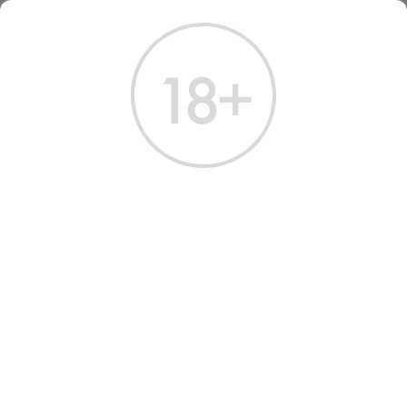
ГЛАВНАЯ
КАТАЛОГ
ШАМПАНСКОЕ И ИГРИСТОЕ
PINO-CHEVACHЕ BLANC DE NOIRS PINOT NOIR 2020 EXTRA BRUT
ШАМПАНСКОЕ ПИНО-
ШЕВАШЕ БЛАН ДЕ НУАР
ПИНО НУАР 2020 БЕЛОЕ
ЭКСТРА БРЮТ 0.75 Л
Артикул: 40512 │ Франция - Pinot Noir- 12%