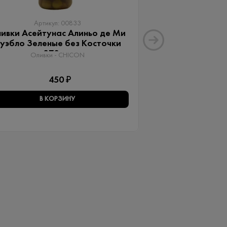
Артикул: 00833
Артику
ивки Асейтунас Алиньо де Ми
Оливки Ассор
уэбло Зеленые без Косточки
Aceitunas G
370 мл
Оливки 
Оливки - CHICON
3
450 ₽
В КОРЗИНУ
В КО