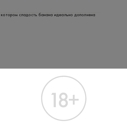
в котором сладость банана идеально дополнена
Производитель:
Halewood Artis
37.5%
Крепость:
Dead Man's 
Бренд:
Нет
Подарочная