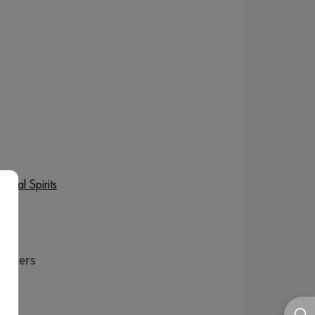
anal Spirits
Fingers