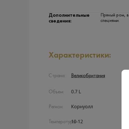
Дополнительные
Пряный ром, 
специями.
сведения:
Характеристики:
Страна:
Великобритания
0.7 L
Объем:
Корнуолл
Регион:
10-12
Температура