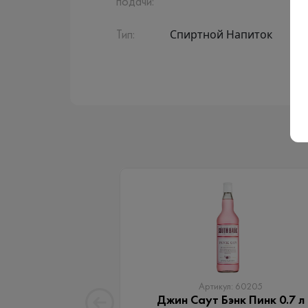
подачи:
Спиртной Напиток
Тип:
Артикул: 60205
Джин Саут Бэнк Пинк 0.7 л