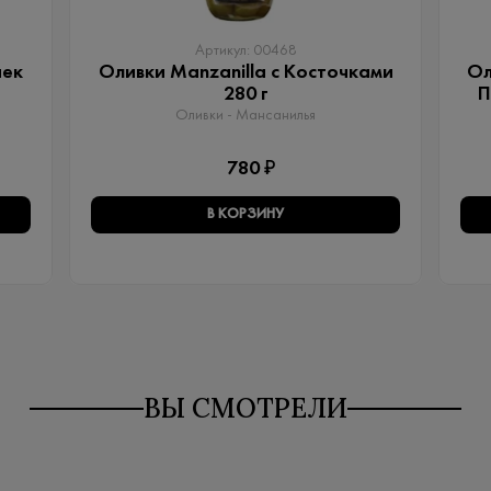
Артикул: 00468
чек
Оливки Manzanilla с Косточками
Ол
280 г
П
Оливки - Мансанилья
780 ₽
В КОРЗИНУ
ВЫ СМОТРЕЛИ