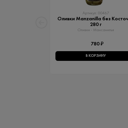
Артикул: 00467
Оливки Manzanilla без Косто
280 г
Оливки - Мансанилья
780 ₽
В КОРЗИНУ