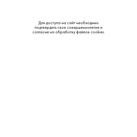
Бренд:
Monson's
Смотреть все характеристики
Для доступа на сайт необходимо
подтвердить свое совершеннолетие и
согласие на обработку файлов cookies.
Описание:
Аромат и вкус:
Аромат: Пряный и цитрусовый, с нотами можжевельника,
кориандра, корня дягиля и лимонной цедры. Вкус:
Сбалансированный и классический, с пряными и
цитрусовыми нотами. Сухое послеВкусие.
Дополнительные сведения: