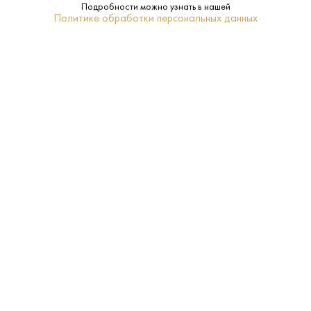
Подробности можно узнать в нашей
Политике обработки персональных данных
ПОХОЖИЕ
Джин Саут Бэнк Пинк 0.7 л
Джин Бифитер Лондон
Драй 0.5 л
Лондон - Burlington Drinks - 37.5%
Лондон - Beefeater - 40%
1 650 ₽
2 400 ₽
В КОРЗИНУ
В КОРЗИНУ