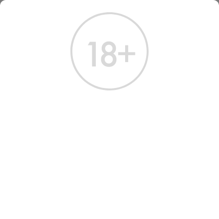
ГЛАВНАЯ
КАТАЛОГ
КРЕПКИЕ НАПИТКИ
ДЖИН МОНСОН'С 0.7 Л
ДЖИН MONSON'S GIN
Артикул: 60184 │ Франция - Fauconnier - 37.5%