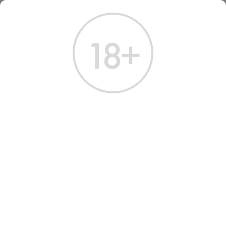
ГЛАВНАЯ
КАТАЛОГ
КРЕПКИЕ НАПИТКИ
ДЖИН БРУМ ПИНК 0.5 Л
ДЖИН BROOM PINK GIN
Артикул: 60145 │ Россия - Сибирская Группа - 37.5%