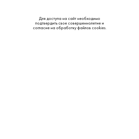
Бренд:
Broom
Для доступа на сайт необходимо
Смотреть все характеристики
подтвердить свое совершеннолетие и
согласие на обработку файлов cookies.
Винтаж:
1 240 ₽
В наличии
Описание:
Аромат и вкус:
Аромат: Сладкий ягодный букет с доминирующими нотами
спелой малины и лесной клубники, подкрепленный
ванильной сладостью и легкими цветочными акцентами.
Вкус: Насыщенный фруктовый Вкус с ярко выраженными