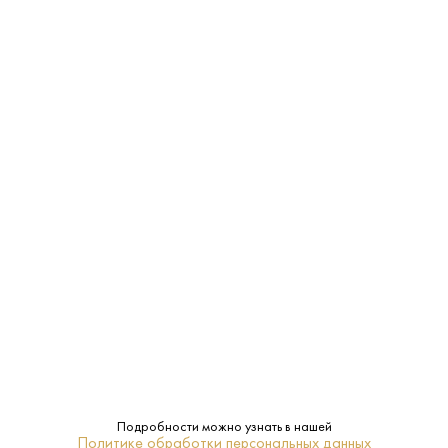
Страна:
Россия
Производитель:
Сибирская Группа
0.5 L
Объем:
37.5%
Крепость:
Broom
Бренд:
8-10
Температура
подачи:
Джин
Тип:
Подробности можно узнать в нашей
Политике обработки персональных данных