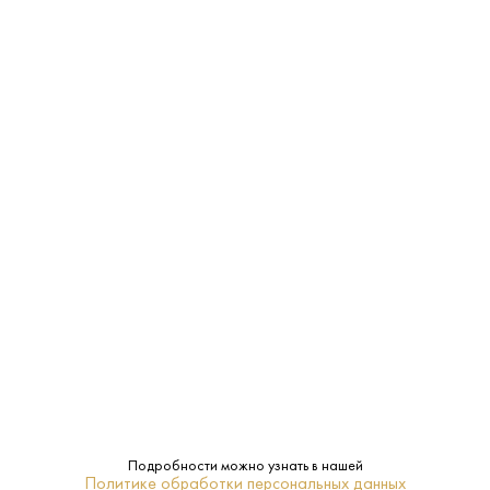
Santaren
Бренд:
16–18
Температура
подачи:
38%
Крепость:
0.7 L
Объем:
12 лет
Выдержка:
Да
Подарочная
упаковка:
Ром
Тип:
Подробности можно узнать в нашей
Политике обработки персональных данных