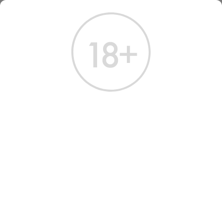
ГЛАВНАЯ
КАТАЛОГ
КРЕПКИЕ НАПИТКИ
РОМ САНТАРЕН РХ 12 ЛЕТ 0.7 Л
РОМ САНТАРЕН РХ 12 ЛЕТ
0.7 Л
Артикул: 60586 │ Испания - Santaren - 12 лет