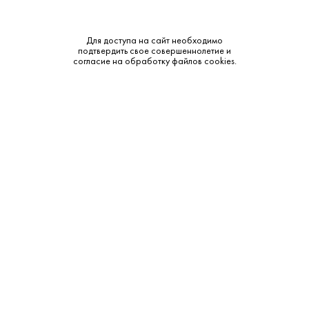
Крепость:
38%
Выдержка:
12 лет
Для доступа на сайт необходимо
подтвердить свое совершеннолетие и
согласие на обработку файлов cookies.
Тип:
Ром
Бренд:
Santaren
Смотреть все характеристики
Описание:
Аромат и вкус:
В аромате — хересные ноты, сухофрукты, орехи,
карамель, ваниль и дуб. Во вкусе ром густой и