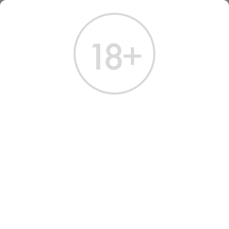
ГЛАВНАЯ
КАТАЛОГ
КРЕПКИЕ НАПИТКИ
РОМ БАРСЕЛО ГРАН АНЬЕХО ДАРК 0.7 Л
РОМ БАРСЕЛО ГРАН
АНЬЕХО ДАРК 0.7 Л
Артикул: 60500 │ Доминикана - Barcelo - 6 лет